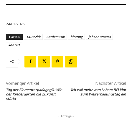
24/01/2025
TOPICS
13. Bezirk
Gardemusik
hietzing
johann strauss
konzert
Vorheriger Artikel
Nächster Artikel
Tag der Elementarpädagogik: Wie
Ich will mehr vom Leben: BFI lädt
der Kindergarten die Zukunft
zum Weiterbildungstag ein
stärkt
- Anzeige -