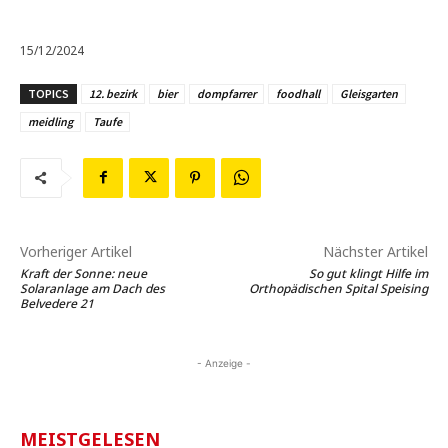
15/12/2024
TOPICS
12. bezirk
bier
dompfarrer
foodhall
Gleisgarten
meidling
Taufe
Vorheriger Artikel
Nächster Artikel
Kraft der Sonne: neue
So gut klingt Hilfe im
Solaranlage am Dach des
Orthopädischen Spital Speising
Belvedere 21
- Anzeige -
MEISTGELESEN