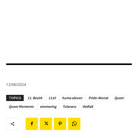
12/06/2024
TOPICS
11. Bezirk
1110
huma eleven
Pride-Monat
Queer
Queer Moments
simmering
Toleranz
Vielfalt