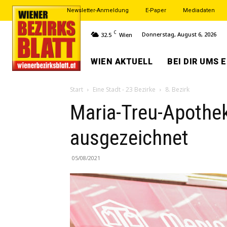
Newsletter-Anmeldung
E-Paper
Mediadaten
C
Donnerstag, August 6, 2026
32.5
Wien
WIEN AKTUELL
BEI DIR UMS 
Start
Eine Stadt - 23 Bezirke
8. Bezirk
Maria-Treu-Apothe
ausgezeichnet
05/08/2021