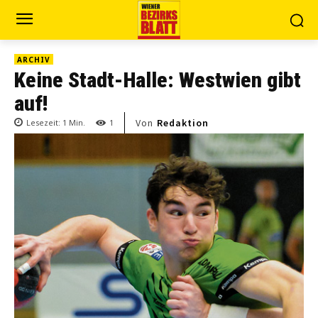
ARCHIV
Keine Stadt-Halle: Westwien gibt
auf!
Von
Redaktion
Lesezeit:
1
Min.
1