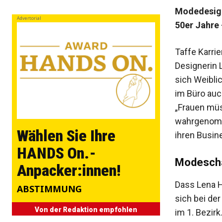
Modedesigne
Advertorial
50er Jahre 
Taffe Karri
Designerin 
sich Weibli
im Büro auc
„Frauen müss
wahrgenomme
Wählen Sie Ihre
ihren Busine
HANDS On.-
Modesch
Anpacker:innen!
Dass Lena H
ABSTIMMUNG
sich bei der
Von der Redaktion empfohlen
im 1. Bezirk