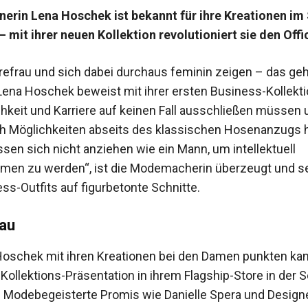
rin Lena Hoschek ist bekannt für ihre Kreationen im S
– mit ihrer neuen Kollektion revolutioniert sie den Off
erefrau und sich dabei durchaus feminin zeigen – das geh
Lena Hoschek beweist mit ihrer ersten Business-Kollekti
chkeit und Karriere auf keinen Fall ausschließen müssen
h Möglichkeiten abseits des klassischen Hosenanzugs 
en sich nicht ­anziehen wie ein Mann, um ­in­tellektuell
n zu werden“, ist die Modemacherin überzeugt und se
ss-Outfits auf figur­betonte Schnitte.
au
oschek mit ihren Kreationen bei den Damen punkten kan
 Kollektions-­Präsentation in ihrem Flagship-Store in der 
. Modebegeisterte Promis wie ­Danielle Spera und Designe