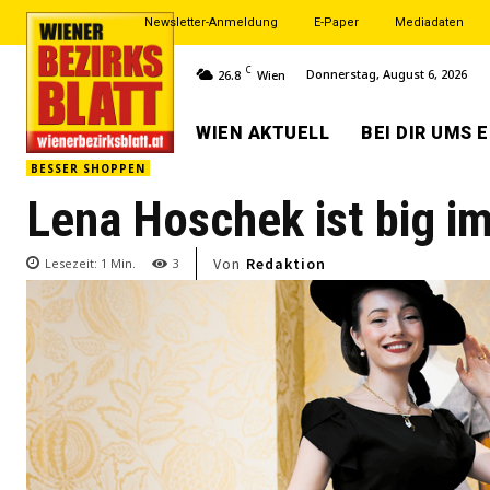
Newsletter-Anmeldung
E-Paper
Mediadaten
C
Donnerstag, August 6, 2026
26.8
Wien
WIEN AKTUELL
BEI DIR UMS 
BESSER SHOPPEN
Lena Hoschek ist big i
Von
Redaktion
Lesezeit:
1
Min.
3