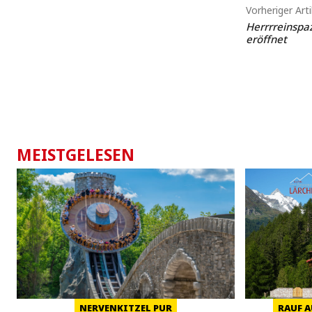
Vorheriger Arti
Herrrreinspaz
eröffnet
MEISTGELESEN
NERVENKITZEL PUR
RAUF A