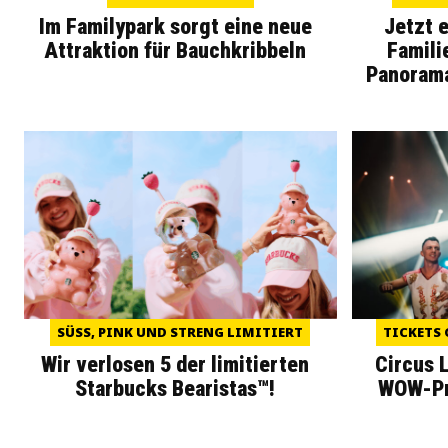
Im Familypark sorgt eine neue
Jetzt 
Attraktion für Bauchkribbeln
Famili
Panoram
SÜSS, PINK UND STRENG LIMITIERT
TICKETS 
Wir verlosen 5 der limitierten
Circus 
Starbucks Bearistas™!
WOW-Pre