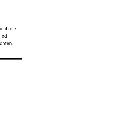
auch die
mied
chten.