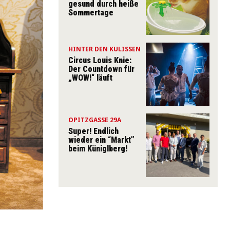
gesund durch heiße
Sommertage
HINTER DEN KULISSEN
Circus Louis Knie:
Der Countdown für
„WOW!“ läuft
OPITZGASSE 29A
Super! Endlich
wieder ein “Markt”
beim Küniglberg!