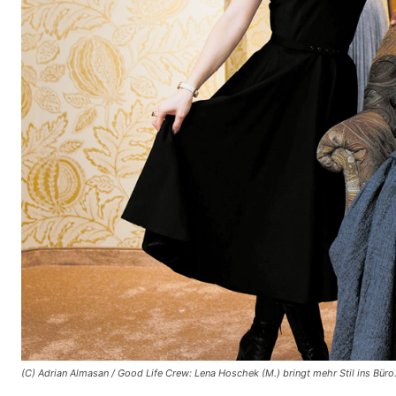
(C) Adrian Almasan / Good Life Crew: Lena Hoschek (M.) bringt mehr Stil ins Büro