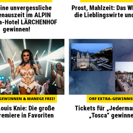
eine unvergessliche
Prost, Mahlzeit: Das 
enauszeit im ALPIN
die Lieblingswirte un
a-Hotel LÄRCHENHOF
gewinnen!
GEWINNEN & MANEGE FREI!
ORF EXTRA-GEWINNS
Louis Knie: Die große
Tickets für „Jederma
miere in Favoriten
„Tosca“ gewinne