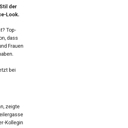
til der
ice-Look.
t? Top-
on, dass
 und Frauen
haben.
tzt bei
n, zeigte
Seilergasse
r-­Kollegin