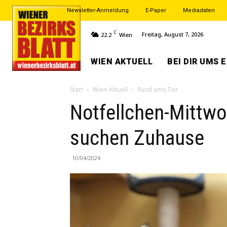
Newsletter-Anmeldung
E-Paper
Mediadaten
C
Freitag, August 7, 2026
22.2
Wien
WIEN AKTUELL
BEI DIR UMS 
Start
Wien Aktuell
Rund ums Tier
Notfellchen-Mittwo
suchen Zuhause
10/04/2024