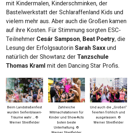
mit Kindermalen, Kinderschminken, der
Bastelwerkstatt der Schlaraffenland Kids und
vielem mehr aus. Aber auch die Großen kamen
auf ihre Kosten. Für Stimmung sorgten ESC-
Teilnehmer
Cesár Sampson
,
Beat Poetry
, die
Lesung der Erfolgsautorin
Sarah Saxx
und
natürlich der Showtanz der
Tanzschule
Thomas Kraml
mit den Dancing Star Profis.
Beim Landstraßenfest
Zahlreiche
Und auch die „Großen“
wurden Seifenblasen-
Mitmachstationen für
feierten fröhlich und
Träume wahr … ©
Kinder und Show-Acts
ausgelassen. ©
Werner Streitfelder
boten beste
Werner Streitfelder
Unterhaltung. ©
Werner Streitfelder