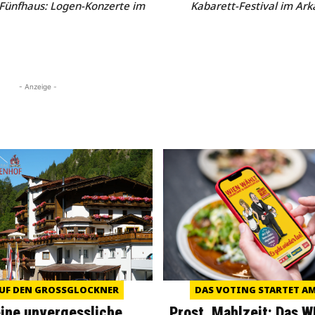
Fünfhaus: Logen-Konzerte im
Kabarett-Festival im Ar
- Anzeige -
UF DEN GROSSGLOCKNER
DAS VOTING STARTET AM 
eine unvergessliche
Prost, Mahlzeit: Das 