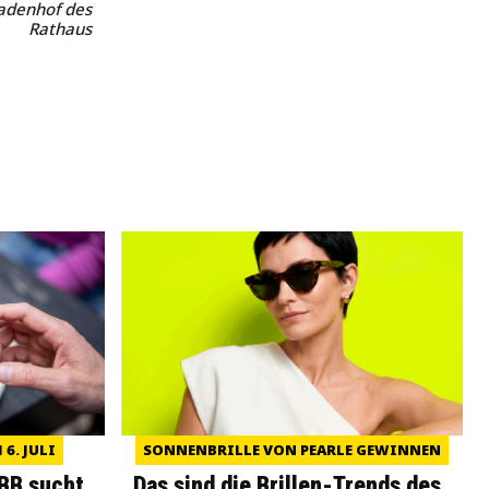
kadenhof des
Rathaus
6. JULI
SONNENBRILLE VON PEARLE GEWINNEN
WBB sucht
Das sind die Brillen-Trends des