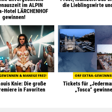
enauszeit im ALPIN
die Lieblingswirte un
a-Hotel LÄRCHENHOF
gewinnen!
GEWINNEN & MANEGE FREI!
ORF EXTRA-GEWINNS
Louis Knie: Die große
Tickets für „Jederma
miere in Favoriten
„Tosca“ gewinne