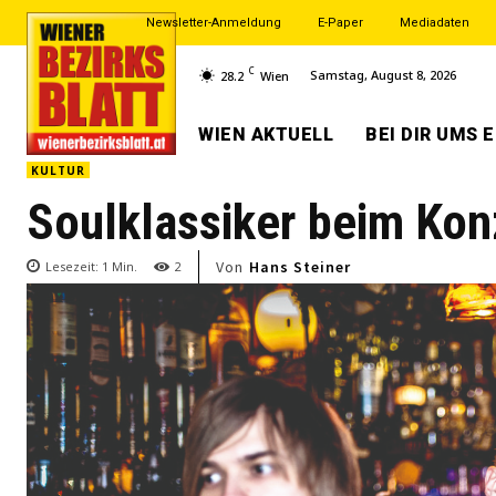
Newsletter-Anmeldung
E-Paper
Mediadaten
C
Samstag, August 8, 2026
28.2
Wien
WIEN AKTUELL
BEI DIR UMS 
KULTUR
Soulklassiker beim Kon
Von
Hans Steiner
Lesezeit:
1
Min.
2