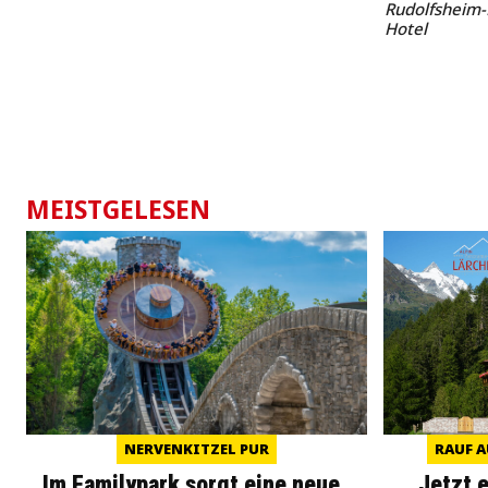
Rudolfsheim-
Hotel
MEISTGELESEN
NERVENKITZEL PUR
RAUF A
Im Familypark sorgt eine neue
Jetzt 