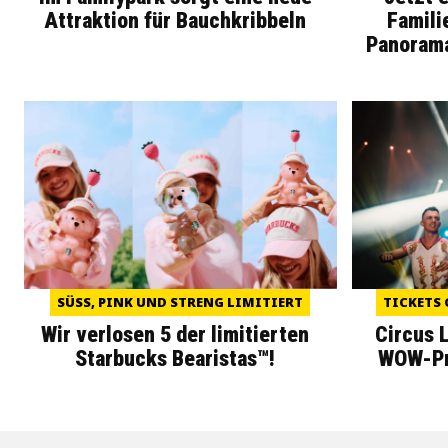
Attraktion für Bauchkribbeln
Famili
Panoram
SÜSS, PINK UND STRENG LIMITIERT
TICKETS 
Wir verlosen 5 der limitierten
Circus 
Starbucks Bearistas™!
WOW-Pre