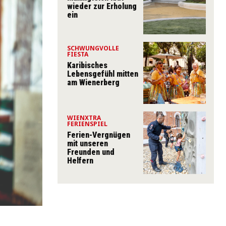
wieder zur Erholung
ein
SCHWUNGVOLLE
FIESTA
Karibisches
Lebensgefühl mitten
am Wienerberg
WIENXTRA
FERIENSPIEL
Ferien-Vergnügen
mit unseren
Freunden und
Helfern