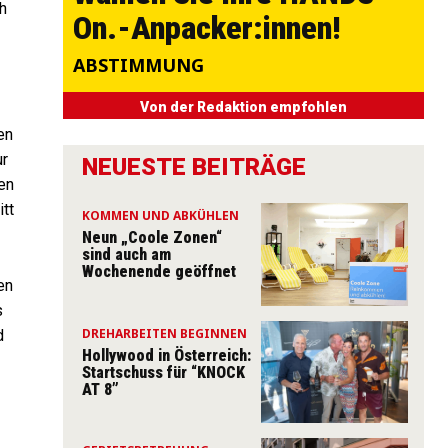
ch
On.-Anpacker:innen!
ABSTIMMUNG
Von der Redaktion empfohlen
en
ur
NEUESTE BEITRÄGE
ien
tt
KOMMEN UND ABKÜHLEN
Neun „Coole Zonen“
sind auch am
Wochenende geöffnet
en
s
DREHARBEITEN BEGINNEN
d
Hollywood in Österreich:
Startschuss für “KNOCK
AT 8”