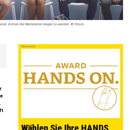
sind, drohen die Wartezeiten länger zu werden. © IStock
Advertorial
r
ie
.
ft
Wählen Sie Ihre HANDS