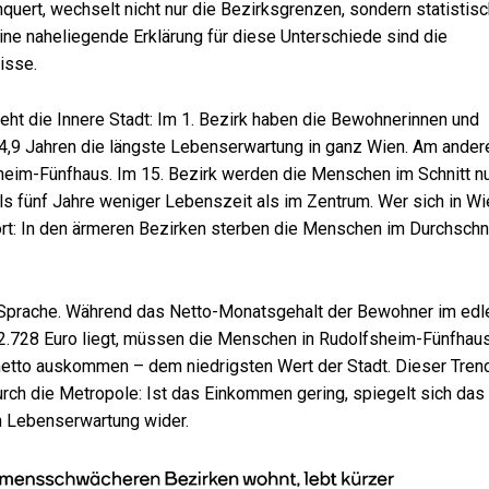
uert, wechselt nicht nur die Bezirksgrenzen, sondern statistis
ne naheliegende Erklärung für diese Unterschiede sind die
isse.
teht die Innere Stadt: Im 1. Bezirk haben die Bewohnerinnen und
84,9 Jahren die längste Lebenserwartung in ganz Wien. Am ander
sheim-Fünfhaus. Im 15. Bezirk werden die Menschen im Schnitt n
als fünf Jahre weniger Lebenszeit als im Zentrum. Wer sich in W
ort: In den ärmeren Bezirken sterben die Menschen im Durchschni
 Sprache. Während das Netto-Monatsgehalt der Bewohner im edl
n 2.728 Euro liegt, müssen die Menschen in Rudolfsheim-Fünfhau
 netto auskommen – dem niedrigsten Wert der Stadt. Dieser Tren
durch die Metropole: Ist das Einkommen gering, spiegelt sich das
en Lebenserwartung wider.