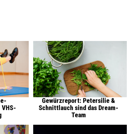
ne-
Gewürzreport: Petersilie &
m VHS-
Schnittlauch sind das Dream-
g
Team