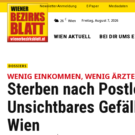
Newsletter-Anmeldung
E-Paper
Mediadaten
C
Freitag, August 7, 2026
26
Wien
WIEN AKTUELL
BEI DIR UMS 
DOSSIERS
WENIG EINKOMMEN, WENIG ÄRZTE
Sterben nach Postl
Unsichtbares Gefäl
Wien