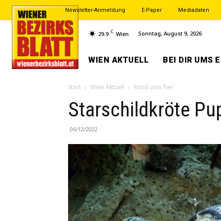
Newsletter-Anmeldung
E-Paper
Mediadaten
C
Sonntag, August 9, 2026
29.9
Wien
WIEN AKTUELL
BEI DIR UMS 
Start
Wien Aktuell
Rund ums Tier
Starschildkröte Pu
06/12/2022