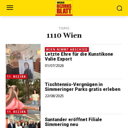
TOPIC
1110 Wien
WIEN NIMMT ABSCHIED
Letzte Ehre für die Kunstikone
Valie Export
01/07/2026
11. BEZIRK
Tischtennis-Vergnügen in
Simmeringer Parks gratis erleben
22/08/2025
11. BEZIRK
Santander eröffnet Filiale
Simmering neu