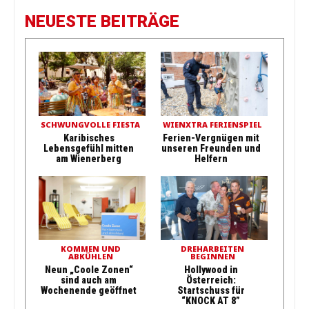
NEUESTE BEITRÄGE
SCHWUNGVOLLE FIESTA
WIENXTRA FERIENSPIEL
Karibisches
Ferien-Vergnügen mit
Lebensgefühl mitten
unseren Freunden und
am Wienerberg
Helfern
KOMMEN UND
DREHARBEITEN
ABKÜHLEN
BEGINNEN
Neun „Coole Zonen“
Hollywood in
sind auch am
Österreich:
Wochenende geöffnet
Startschuss für
“KNOCK AT 8”