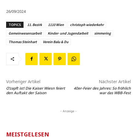
26/09/2024
TOPICS
11. Bezirk
1110 Wien
christoph wiederkehr
Gemeinwesensarbeit
Kinder- und Jugendarbeit
simmering
Thomas Steinhart
Verein Balu & Du
Vorheriger Artikel
Nächster Artikel
O’zapft ist! Die Kaiser Wiesn feiert
40er-Feier des Jahres: So fröhlich
den Auftakt der Saison
war das WBB-Fest
- Anzeige -
MEISTGELESEN