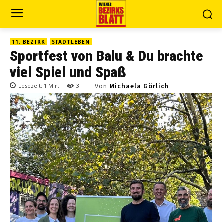
11. BEZIRK
STADTLEBEN
Sportfest von Balu & Du brachte
viel Spiel und Spaß
Von
Michaela Görlich
Lesezeit:
1
Min.
3