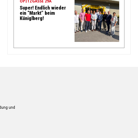
OPITZGASSE 29A
Super! Endlich wieder
ein “Markt” beim
Küniglberg!
ndung und