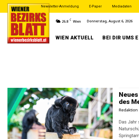
Newsletter-Anmeldung
E-Paper
Mediadaten
C
Donnerstag, August 6, 2026
26.8
Wien
WIEN AKTUELL
BEI DIR UMS 
Neues 
des M
Redaktion
Das Jahr 
Naturschü
Springtama