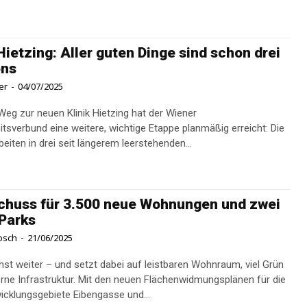
 Hietzing: Aller guten Dinge sind schon drei
ons
er
-
04/07/2025
eg zur neuen Klinik Hietzing hat der Wiener
tsverbund eine weitere, wichtige Etappe planmäßig erreicht: Die
eiten in drei seit längerem leerstehenden...
chuss für 3.500 neue Wohnungen und zwei
Parks
osch
-
21/06/2025
st weiter – und setzt dabei auf leistbaren Wohnraum, viel Grün
ne Infrastruktur. Mit den neuen Flächenwidmungsplänen für die
icklungsgebiete Eibengasse und...