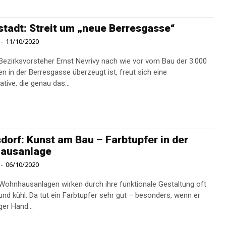
tadt: Streit um „neue Berresgasse“
-
11/10/2020
ezirksvorsteher Ernst Nevrivy nach wie vor vom Bau der 3.000
 in der Berresgasse überzeugt ist, freut sich eine
iative, die genau das...
sdorf: Kunst am Bau – Farbtupfer in der
ausanlage
-
06/10/2020
ohnhausanlagen wirken durch ihre funk­tionale Gestaltung oft
und kühl. Da tut ein Farbtupfer sehr gut – ­besonders, wenn er
ger Hand...