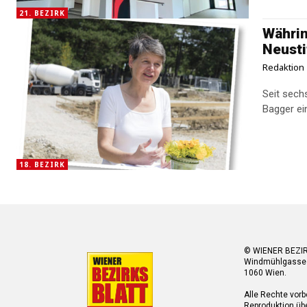
21. BEZIRK
Währin
Neusti
Redaktion
Seit sech
Bagger ein
18. BEZIRK
© WIENER BEZI
Windmühlgasse
1060 Wien.
Alle Rechte vorb
Reproduktion übe