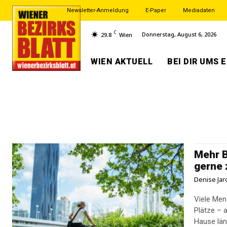
Newsletter-Anmeldung
E-Paper
Mediadaten
C
Donnerstag, August 6, 2026
29.8
Wien
WIEN AKTUELL
BEI DIR UMS 
Mehr B
gerne 
Denise Jar
Viele Men
Plätze – 
Hause läng