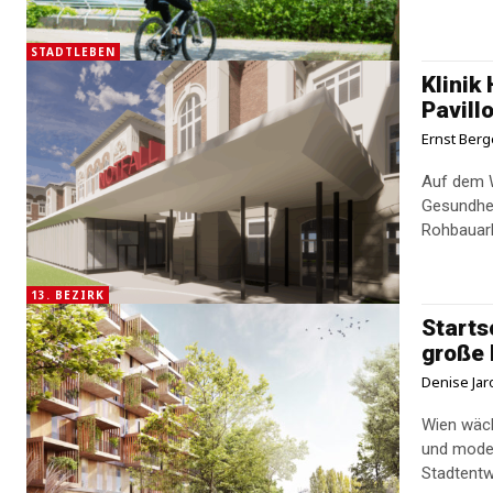
STADTLEBEN
Klinik
Pavill
Ernst Berg
Auf dem W
Gesundhei
Rohbauarb
13. BEZIRK
Starts
große 
Denise Jar
Wien wäch
und moder
Stadtentw