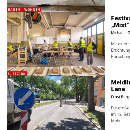
BAUEN | WOHNEN
Festiv
„Mist“
Michaela G
Mit einer
Errichtun
Forschung
3. BEZIRK
Meidli
Lane
Ernst Berg
Die große
im 12. Be
Mehr...