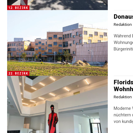
12. BEZIRK
Donaus
Redaktion
Während B
Wohnungen
Bürgerinit
22. BEZIRK
Florid
Wohnh
Redaktion
Moderne W
nüchtern 
von kundi