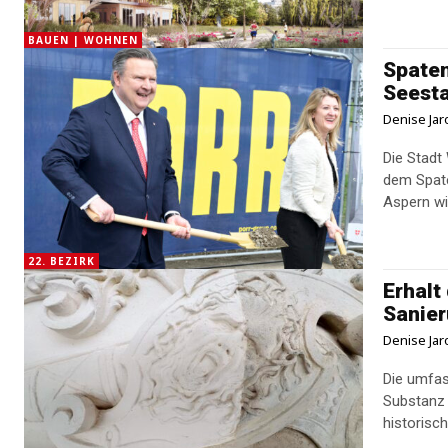
BAUEN | WOHNEN
Spaten
Seest
Denise Jar
Die Stadt 
dem Spate
Aspern wir
22. BEZIRK
Erhalt
Sanier
Denise Jar
Die umfas
Substanz 
historisch