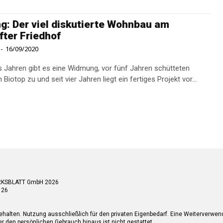
g: Der viel diskutierte Wohnbau am
fter Friedhof
-
16/09/2020
s Jahren gibt es eine Widmung, vor fünf Jahren schütteten
 Biotop zu und seit vier Jahren liegt ein fertiges Projekt vor...
RKSBLATT GmbH 2026
 26
ehalten. Nutzung ausschließlich für den privaten Eigenbedarf. Eine Weiterverwe
r den persönlichen Gebrauch hinaus ist nicht gestattet.