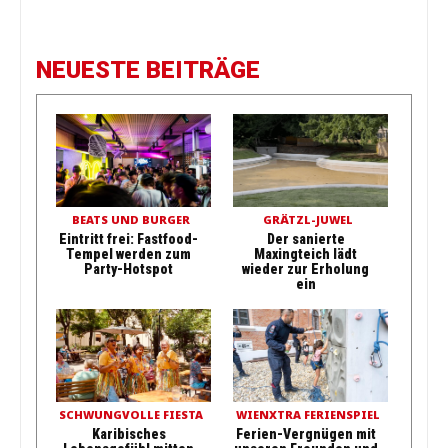
NEUESTE BEITRÄGE
BEATS UND BURGER
GRÄTZL-JUWEL
Eintritt frei: Fastfood-
Der sanierte
Tempel werden zum
Maxingteich lädt
Party-Hotspot
wieder zur Erholung
ein
SCHWUNGVOLLE FIESTA
WIENXTRA FERIENSPIEL
Karibisches
Ferien-Vergnügen mit