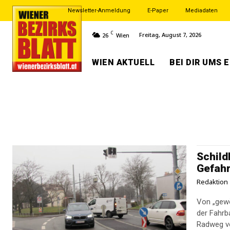
Newsletter-Anmeldung
E-Paper
Mediadaten
C
Freitag, August 7, 2026
26
Wien
WIEN AKTUELL
BEI DIR UMS 
Schild
Gefah
Redaktion
Von „gewö
der Fahrb
Radweg vo