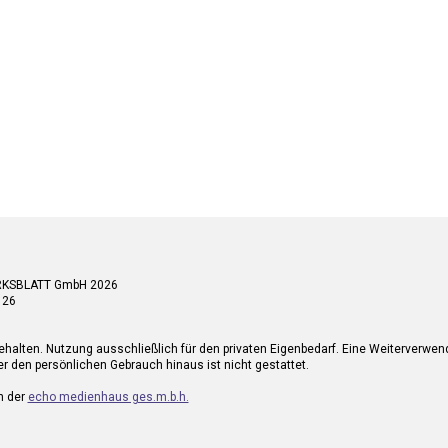
RKSBLATT GmbH 2026
 26
ehalten. Nutzung ausschließlich für den privaten Eigenbedarf. Eine Weiterverwe
r den persönlichen Gebrauch hinaus ist nicht gestattet.
n der
echo medienhaus ges.m.b.h.