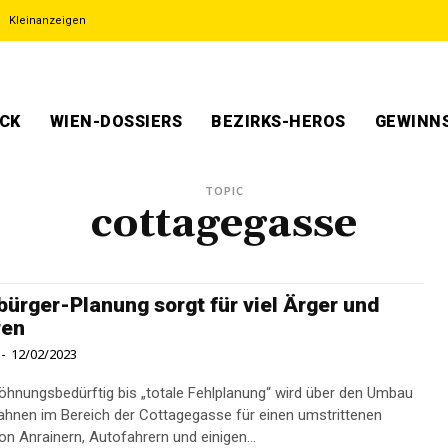
Kleinanzeigen
ECK
WIEN-DOSSIERS
BEZIRKS-HEROS
GEWINNS
TOPIC
cottagegasse
bürger-Planung ­sorgt für viel Ärger und
ren
-
12/02/2023
hnungs­bedürftig bis „totale Fehlplanung“ wird über den Umbau
ahnen im Bereich der Cottagegasse für einen umstrittenen
n Anrainern, Autofahrern und einigen...