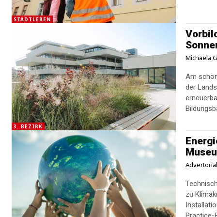
STADTLEBEN
Vorbil
Sonne
Michaela G
Am schön
der Lands
erneuerba
Bildungsba
3. BEZIRK
Energi
Muse
Advertoria
Technisch
zu Klimakrise und 
Installati
Practice-