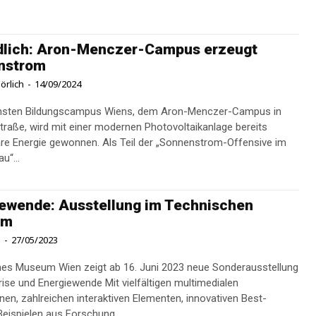
dlich: Aron-Menczer-Campus erzeugt
nstrom
örlich
-
14/09/2024
sten Bildungscampus Wiens, dem Aron-Menczer-Campus in
traße, wird mit einer modernen Photovoltaikanlage bereits
re Energie gewonnen. Als Teil der „Sonnenstrom-Offensive im
u“...
ewende: Ausstellung im Technischen
um
l
-
27/05/2023
es Museum Wien zeigt ab 16. Juni 2023 neue Sonderausstellung
Energiewende Mit vielfältigen multimedialen
onen, zahlreichen interaktiven Elementen, innovativen Best-
Beispielen aus Forschung...