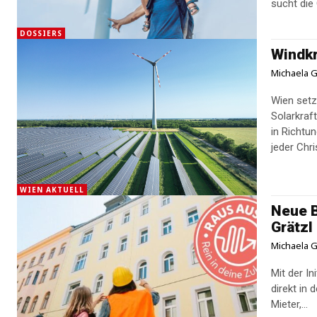
sucht die 
DOSSIERS
Windkr
Michaela G
Wien setz
Solarkraf
in Richtu
jeder Chr
WIEN AKTUELL
Neue B
Grätzl
Michaela G
Mit der I
direkt in 
Mieter,...