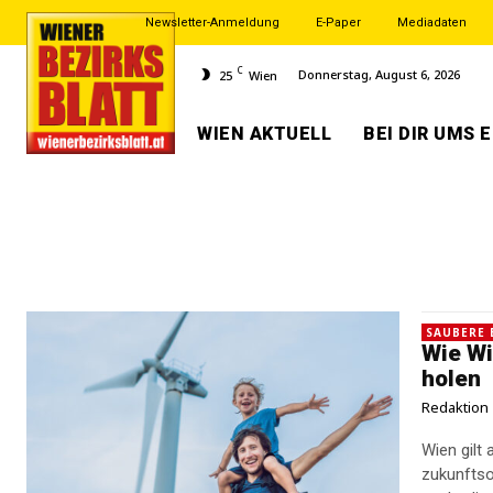
Newsletter-Anmeldung
E-Paper
Mediadaten
C
Donnerstag, August 6, 2026
25
Wien
WIEN AKTUELL
BEI DIR UMS 
SAUBERE 
Wie Wi
holen
Redaktion
Wien gilt
zukunftsor