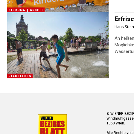
BILDUNG | ARBEIT
Erfris
Hans Stei
An heißen
Möglichke
Wassertur
STADTLEBEN
© WIENER BEZI
Windmühlgasse
1060 Wien.
Alle Rechte vorb