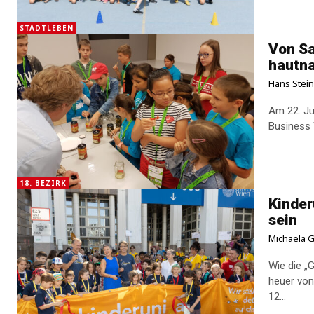
STADTLEBEN
Von Sa
hautna
Hans Stei
Am 22. Ju
Business 
18. BEZIRK
Kinder
sein
Michaela G
Wie die „
heuer von 
12...