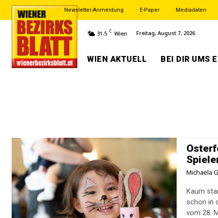
Newsletter-Anmeldung
E-Paper
Mediadaten
C
Freitag, August 7, 2026
31.5
Wien
WIEN AKTUELL
BEI DIR UMS 
Osterf
Spiele
Michaela G
Kaum star
schon in 
vom 28. Mä