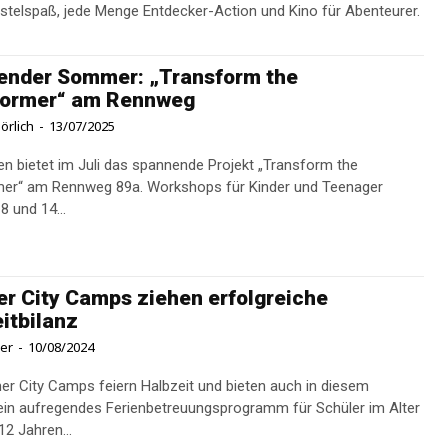
astelspaß, jede Menge Entdecker-Action und Kino für Abenteurer.
ender Sommer: „Transform the
former“ am Rennweg
örlich
-
13/07/2025
en bietet im Juli das spannende Projekt „Transform the
mer“ am Rennweg 89a. Workshops für Kinder und Teenager
8 und 14...
 City Camps ziehen erfolgreiche
itbilanz
ner
-
10/08/2024
r City Camps feiern Halbzeit und bieten auch in diesem
n aufregendes Ferienbetreuungsprogramm für Schüler im Alter
12 Jahren...