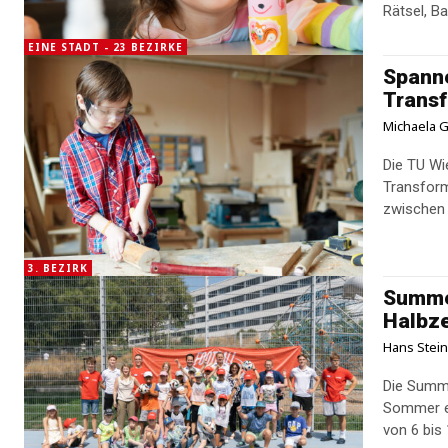
Rätsel, B
EINE STADT - 23 BEZIRKE
Spann
Trans
Michaela G
Die TU Wi
Transfor
zwischen 
3. BEZIRK
Summer
Halbze
Hans Stei
Die Summe
Sommer ei
von 6 bis 