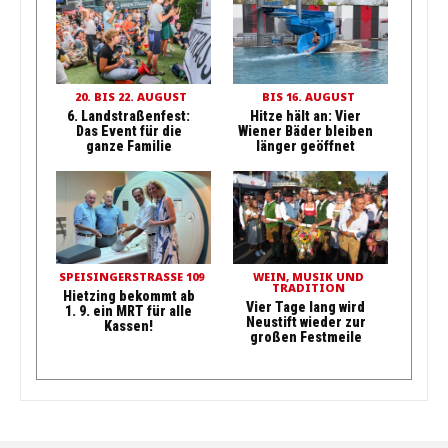
20. BIS 22. AUGUST
BIS 16. AUGUST
6. Landstraßenfest:
Hitze hält an: Vier
Das Event für die
Wiener Bäder bleiben
ganze Familie
länger geöffnet
SPEISINGERSTRASSE 109
WEIN, MUSIK UND
TRADITION
Hietzing bekommt ab
Vier Tage lang wird
1. 9. ein MRT für alle
Neustift wieder zur
Kassen!
großen Festmeile