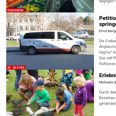
dagegen h
SENIOREN
Petitio
spring
Ernst Berg
Die Evalu
Angebots 
Hüpfer” i
Das will 
Rufbusses
23. BEZIRK
Erlebn
Michaela G
Durch das
Bestehen 
gefährdet