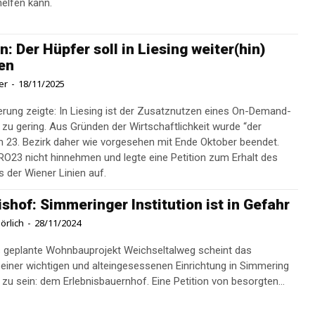
elfen kann.
n: Der Hüpfer soll in Liesing weiter(hin)
en
er
-
18/11/2025
ierung zeigte: In Liesing ist der Zusatznutzen eines On-Demand-
zu gering. Aus Gründen der Wirtschaftlichkeit wurde “der
m 23. Bezirk daher wie vorgesehen mit Ende Oktober beendet.
PRO23 nicht hinnehmen und legte eine Petition zum Erhalt des
 der Wiener Linien auf.
ishof: Simmeringer Institution ist in Gefahr
örlich
-
28/11/2024
 geplante Wohnbauprojekt Weichseltalweg scheint das
einer wichtigen und alteingesessenen Einrichtung in Simmering
 zu sein: dem Erlebnisbauernhof. Eine Petition von besorgten...