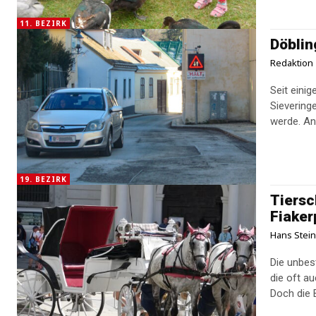
11. BEZIRK
Döblin
Redaktion
Seit eini
Sievering
werde. An 
19. BEZIRK
Tiersc
Fiaker
Hans Stei
Die unbes
die oft a
Doch die B