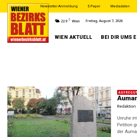
Newsletter-Anmeldung
E-Paper
Mediadaten
C
Freitag, August 7, 2026
22.9
Wien
WIEN AKTUELL
BEI DIR UMS 
AUFREGU
Aumann
Redaktion
Unruhe im
Petition gegen 
der Aumann