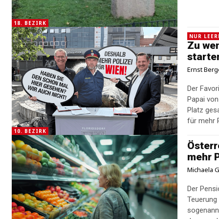
18. BEZIRK
NUR LEE
Zu wen
starte
Ernst Berg
Der Favor
Papai von
Platz gesa
für mehr P
10. BEZIRK
Österr
mehr P
Michaela G
Der Pensi
Teuerung 
sogenannt