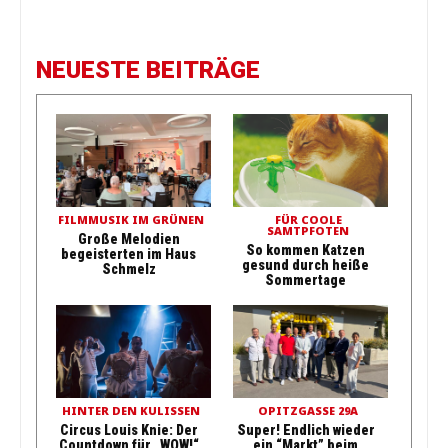
NEUESTE BEITRÄGE
FILMMUSIK IM GRÜNEN
FÜR COOLE
SAMTPFOTEN
Große Melodien
So kommen Katzen
begeisterten im Haus
gesund durch heiße
Schmelz
Sommertage
HINTER DEN KULISSEN
OPITZGASSE 29A
Circus Louis Knie: Der
Super! Endlich wieder
Countdown für „WOW!“
ein “Markt” beim