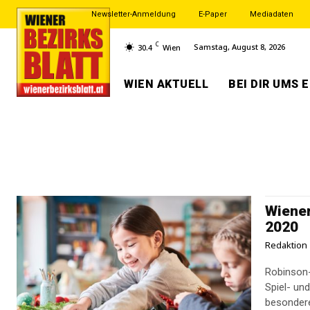
Newsletter-Anmeldung
E-Paper
Mediadaten
C
Samstag, August 8, 2026
30.4
Wien
WIEN AKTUELL
BEI DIR UMS 
Wiene
2020
Redaktion
Robinson-I
Spiel- un
besonderen