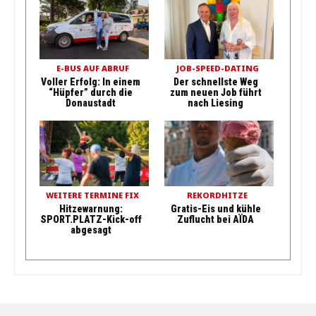
E-BUS AUF ABRUF
JOB-SPEED-DATING
Voller Erfolg: In einem
Der schnellste Weg
“Hüpfer” durch die
zum neuen Job führt
Donaustadt
nach Liesing
WEITERE TERMINE FIX
REKORDHITZE
Hitzewarnung:
Gratis-Eis und kühle
SPORT.PLATZ-Kick-off
Zuflucht bei AÏDA
abgesagt