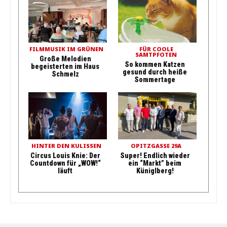
FILMMUSIK IM GRÜNEN
FÜR COOLE
SAMTPFOTEN
Große Melodien
So kommen Katzen
begeisterten im Haus
gesund durch heiße
Schmelz
Sommertage
HINTER DEN KULISSEN
OPITZGASSE 29A
Circus Louis Knie: Der
Super! Endlich wieder
Countdown für „WOW!“
ein “Markt” beim
läuft
Küniglberg!