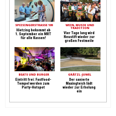
SPEISINGERSTRASSE 109
WEIN, MUSIK UND
TRADITION
Hietzing bekommt ab
Vier Tage lang wird
1. September ein MRT
Neustift wieder zur
für alle Kassen!
großen Festmeile
BEATS UND BURGER
GRÄTZL-JUWEL
Eintritt frei: Fastfood-
Der sanierte
Tempel werden zum
Maxingteich lädt
Party-Hotspot
wieder zur Erholung
ein