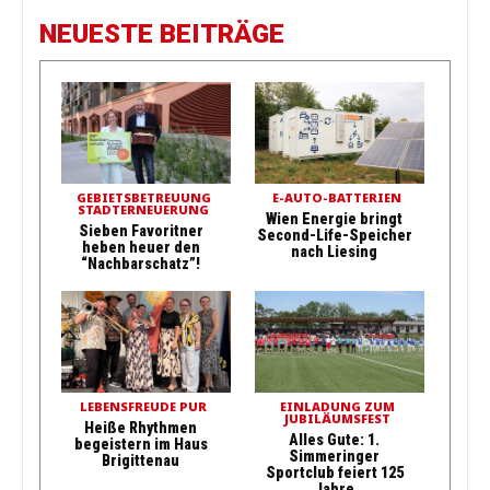
NEUESTE BEITRÄGE
GEBIETSBETREUUNG
E-AUTO-BATTERIEN
STADTERNEUERUNG
Wien Energie bringt
Sieben Favoritner
Second-Life-Speicher
heben heuer den
nach Liesing
“Nachbarschatz”!
LEBENSFREUDE PUR
EINLADUNG ZUM
JUBILÄUMSFEST
Heiße Rhythmen
Alles Gute: 1.
begeistern im Haus
Simmeringer
Brigittenau
Sportclub feiert 125
Jahre