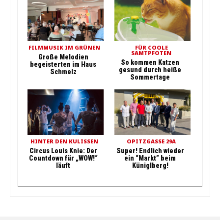
FILMMUSIK IM GRÜNEN
FÜR COOLE
SAMTPFOTEN
Große Melodien
So kommen Katzen
begeisterten im Haus
gesund durch heiße
Schmelz
Sommertage
HINTER DEN KULISSEN
OPITZGASSE 29A
Circus Louis Knie: Der
Super! Endlich wieder
Countdown für „WOW!“
ein “Markt” beim
läuft
Küniglberg!