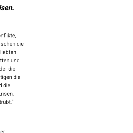
isen.
flikte,
nschen die
liebten
itten und
der die
tigen die
d die
risen.
trübt.“
der