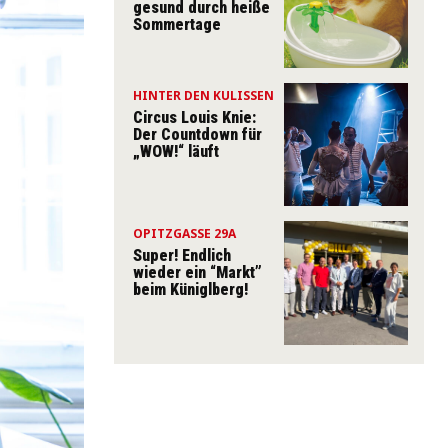
gesund durch heiße
Sommertage
HINTER DEN KULISSEN
Circus Louis Knie:
Der Countdown für
„WOW!“ läuft
OPITZGASSE 29A
Super! Endlich
wieder ein “Markt”
beim Küniglberg!