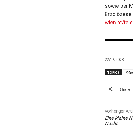
sowie per M
Erzdiözese 
wien.at/tel
22/12/2023
TOPICS
Kris
Share
Vorheriger Arti
Eine kleine N
Nacht