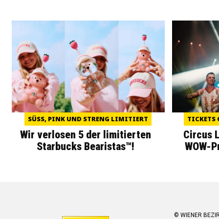
SÜSS, PINK UND STRENG LIMITIERT
TICKETS 
Wir verlosen 5 der limitierten
Circus 
Starbucks Bearistas™!
WOW-Pre
© WIENER BEZI