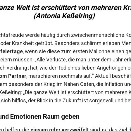
anze Welt ist erschüttert von mehreren Kr
(Antonia Keßelring)
htsfreude werde häufig durch zwischenmenschliche Kon
oder Krankheit getrübt. Besonders schlimm erleben Me
feiertage
, wenn sie diese zum ersten Mal ohne einen ge
iern müssen: „Alle Verluste, die man unter dem Jahr erl
uch verdrängt hat, wie der Tod eines lieben Angehörigen o
om Partner
, marschieren nochmals auf.“ Aktuell beschäf
em besonders der Krieg im Nahen Osten, die Inflation un
Keßelring: „Die ganze Welt ist erschüttert von mehreren K
 sich hilflos, der Blick in die Zukunft ist sorgenvoll und be
und Emotionen Raum geben
 helfen, die
einsam oder verzweifelt
sind, ist das Ziel 