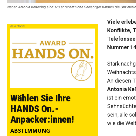
Neben Antonia Keßelring sind 170 ehrenamtliche Seelsorger rundum die Uhr erre
Viele erleb
Advertorial
Konflikte, 
Telefonseel
Nummer 142
Stark nachg
Weihnachtsf
An diesen T
Antonia Ke
Wählen Sie Ihre
ist ein emo
Sehnsüchten
HANDS On.-
sein, alle s
Anpacker:innen!
wie die Wel
ABSTIMMUNG