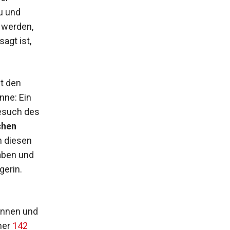
u und
 werden,
agt ist,
t den
nne: Ein
Besuch des
hen
n diesen
aben und
gerin.
innen und
mer
142