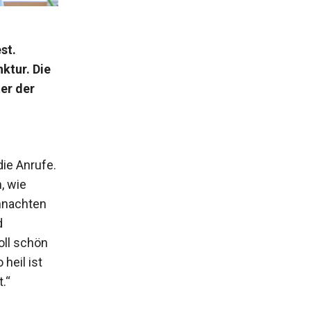
st.
ktur. Die
er der
ie Anrufe.
, wie
ihnachten
d
oll schön
 heil ist
.“