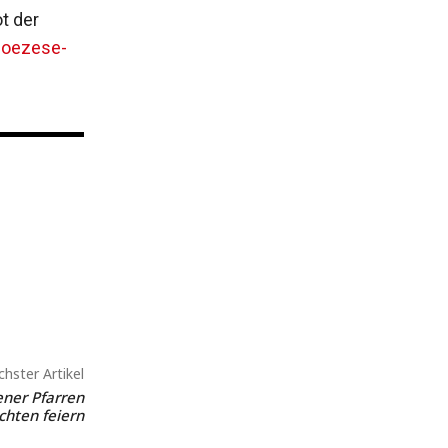
t der
ioezese-
hster Artikel
ner Pfarren
hten feiern