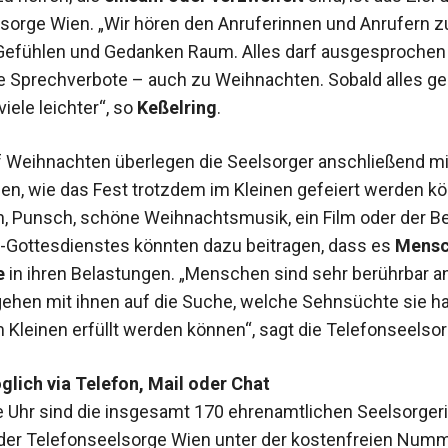
sorge Wien. „Wir hören den Anruferinnen und Anrufern z
Gefühlen und Gedanken Raum. Alles darf ausgesprochen
ne Sprechverbote – auch zu Weihnachten. Sobald alles ges
viele leichter“, so
Keßelring
.
uf Weihnachten überlegen die Seelsorger anschließend mi
n, wie das Fest trotzdem im Kleinen gefeiert werden kö
, Punsch, schöne Weihnachtsmusik, ein Film oder der 
Gottesdienstes könnten dazu beitragen, dass es
Mensc
e
in ihren Belastungen. „Menschen sind sehr berührbar a
gehen mit ihnen auf die Suche, welche Sehnsüchte sie h
 Kleinen erfüllt werden können“, sagt die Telefonseelsor
lich via Telefon, Mail
oder Chat
 Uhr sind die insgesamt 170 ehrenamtlichen Seelsorger
der Telefonseelsorge Wien unter der kostenfreien Num