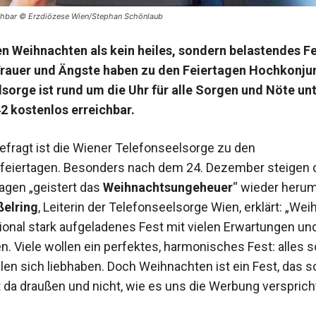
ichbar © Erzdiözese Wien/Stephan Schönlaub
en Weihnachten als kein heiles, sondern belastendes Fe
Trauer und Ängste haben zu den Feiertagen Hochkonjun
sorge ist rund um die Uhr für alle Sorgen und Nöte unt
 kostenlos erreichbar.
efragt ist die Wiener Telefonseelsorge zu den
eiertagen. Besonders nach dem 24. Dezember steigen d
agen „geistert das
Weihnachtsungeheuer
“ wieder herum
ßelring
, Leiterin der Telefonseelsorge Wien, erklärt: „We
tional stark aufgeladenes Fest mit vielen Erwartungen un
. Viele wollen ein perfektes, harmonisches Fest: alles s
ollen sich liebhaben. Doch Weihnachten ist ein Fest, das so
t da draußen und nicht, wie es uns die Werbung verspricht