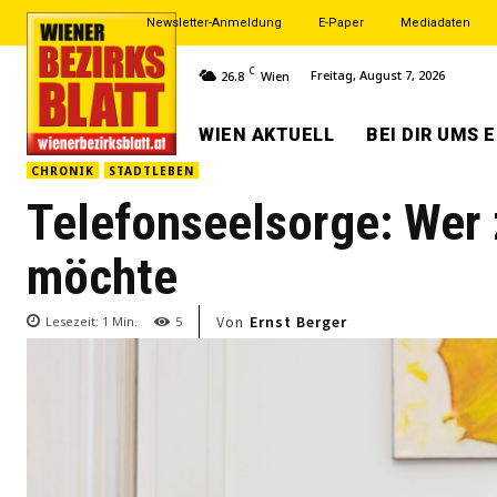
Newsletter-Anmeldung
E-Paper
Mediadaten
C
Freitag, August 7, 2026
26.8
Wien
WIEN AKTUELL
BEI DIR UMS 
CHRONIK
STADTLEBEN
Telefonseelsorge: Wer
möchte
Von
Ernst Berger
Lesezeit:
1
Min.
5