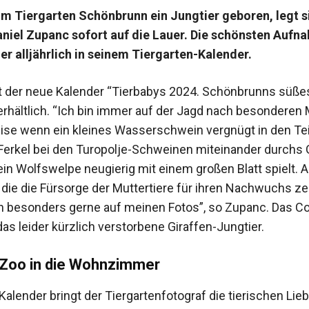
m Tiergarten Schönbrunn ein Jungtier geboren, legt s
niel Zupanc sofort auf die Lauer. Die schönsten Aufn
 er alljährlich in seinem Tiergarten-Kalender.
st der neue Kalender “Tierbabys 2024. Schönbrunns süße
 erhältlich. “Ich bin immer auf der Jagd nach besondere
ise wenn ein kleines Wasserschwein vergnügt in den Te
e Ferkel bei den Turopolje-Schweinen miteinander durchs
ein Wolfswelpe neugierig mit einem großen Blatt spielt. 
 die die Fürsorge der Muttertiere für ihren Nachwuchs ze
h besonders gerne auf meinen Fotos”, so Zupanc. Das C
das leider kürzlich verstorbene Giraffen-Jungtier.
Zoo in die Wohnzimmer
alender bringt der Tiergartenfotograf die tierischen Lie