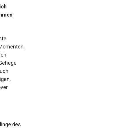
ich
ahmen
ste
n Momenten,
ich
 Gehege
Auch
igen,
over
blinge des