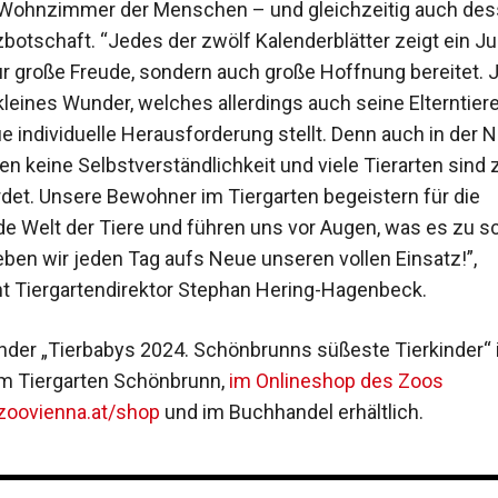
 Wohnzimmer der Menschen – und gleichzeitig auch de
botschaft. “Jedes der zwölf Kalenderblätter zeigt ein Jun
ur große Freude, sondern auch große Hoffnung bereitet. 
 kleines Wunder, welches allerdings auch seine Elterntier
e individuelle Herausforderung stellt. Denn auch in der Na
n keine Selbstverständlichkeit und viele Tierarten sind 
rdet. Unsere Bewohner im Tiergarten begeistern für die
de Welt der Tiere und führen uns vor Augen, was es zu 
geben wir jeden Tag aufs Neue unseren vollen Einsatz!”,
ht Tiergartendirektor Stephan Hering-Hagenbeck.
nder „Tierbabys 2024. Schönbrunns süßeste Tierkinder“ 
im Tiergarten Schönbrunn,
im Onlineshop des Zoos
oovienna.at/shop
und im Buchhandel erhältlich.