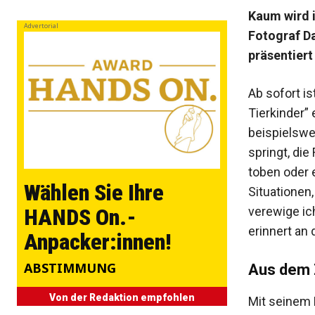
Kaum wird i
Advertorial
Fotograf Da
präsentiert
Ab sofort i
Tierkinder”
beispielswe
springt, di
toben oder 
Wählen Sie Ihre
Situationen,
verewige ic
HANDS On.-
erinnert an 
Anpacker:innen!
ABSTIMMUNG
Aus dem 
Von der Redaktion empfohlen
Mit seinem K