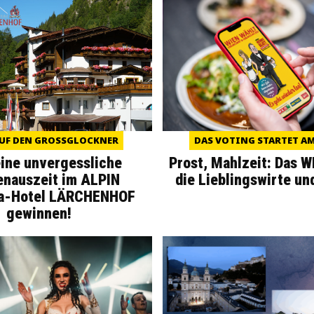
UF DEN GROSSGLOCKNER
DAS VOTING STARTET AM 
eine unvergessliche
Prost, Mahlzeit: Das 
enauszeit im ALPIN
die Lieblingswirte un
a-Hotel LÄRCHENHOF
gewinnen!