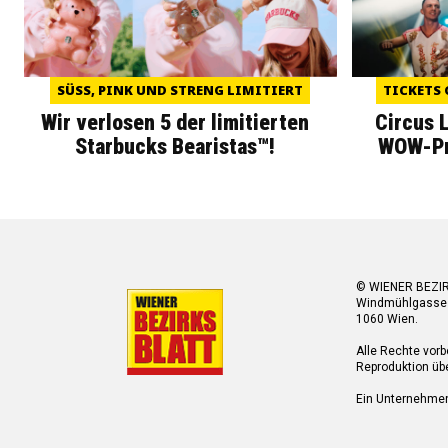
SÜSS, PINK UND STRENG LIMITIERT
TICKETS 
Wir verlosen 5 der limitierten
Circus 
Starbucks Bearistas™!
WOW-Pre
© WIENER BEZI
Windmühlgasse
1060 Wien.
Alle Rechte vorb
Reproduktion übe
Ein Unternehme