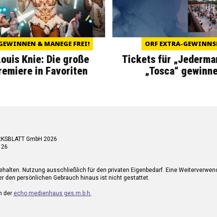
GEWINNEN & MANEGE FREI!
ORF EXTRA-GEWINNS
Louis Knie: Die große
Tickets für „Jederma
miere in Favoriten
„Tosca“ gewinne
RKSBLATT GmbH 2026
 26
ehalten. Nutzung ausschließlich für den privaten Eigenbedarf. Eine Weiterverwe
r den persönlichen Gebrauch hinaus ist nicht gestattet.
n der
echo medienhaus ges.m.b.h.