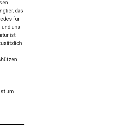
ssen
gtier, das
Jedes für
e und uns
tur ist
zusätzlich
schützen
ist um