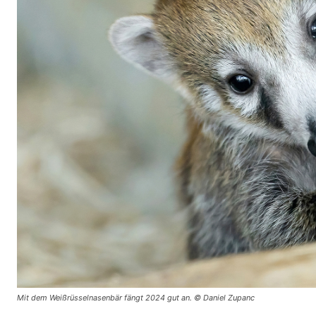
Mit dem Weißrüsselnasenbär fängt 2024 gut an. © Daniel Zupanc