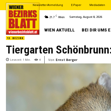
Newsletter-Anmeldung
E-Paper
Mediadaten
C
Samstag, August 8, 2026
21.7
Wien
WIEN AKTUELL
BEI DIR UMS 
13. BEZIRK
Tiergarten Schönbrunn:
Von
Ernst Berger
Lesezeit:
1
Min.
4