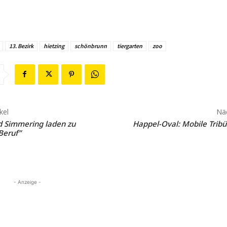
13. Bezirk
hietzing
schönbrunn
tiergarten
zoo
kel
Näc
d Simmering laden zu
Happel-Oval: Mobile Trib
Beruf”
- Anzeige -