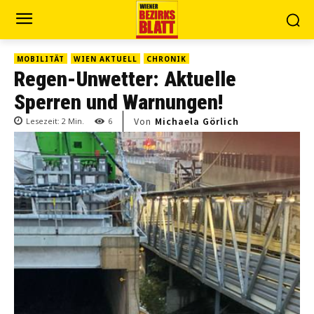
MOBILITÄT
WIEN AKTUELL
CHRONIK
Regen-Unwetter: Aktuelle
Sperren und Warnungen!
Von
Michaela Görlich
Lesezeit:
2
Min.
6