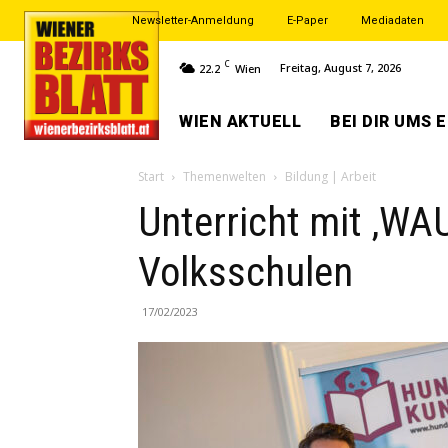
Newsletter-Anmeldung
E-Paper
Mediadaten
C
Freitag, August 7, 2026
22.2
Wien
WIEN AKTUELL
BEI DIR UMS 
Start
Themenwelten
Bildung | Arbeit
Unterricht mit ‚WAU
Volksschulen
17/02/2023