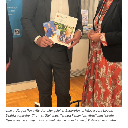
v.l.n.r.: Jürgen Pekovits, Abteilungsleiter Bauprojekte, Häuser zum Leben,
Bezirksvorsteher Thomas Steinhart, Tamara Palkovich, Abteilungsleiterin
Opera ves Leistungsmanagement, Häuser zum Leben. | ©Häuser zum Leben