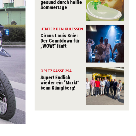
gesund durch heiße
Sommertage
HINTER DEN KULISSEN
Circus Louis Knie:
Der Countdown für
„WOW!“ läuft
OPITZGASSE 29A
Super! Endlich
wieder ein “Markt”
beim Küniglberg!