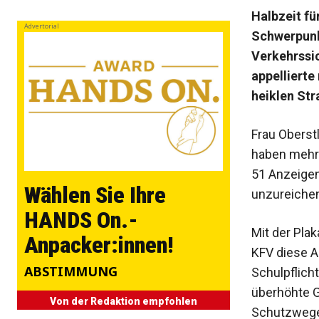
Halbzeit für
Advertorial
Schwerpunk
Verkehrs­si
appellierte
heiklen St
Frau Oberst
haben mehr 
51 Anzeige
Wählen Sie Ihre
unzu­reiche
HANDS On.-
Mit der Pla
Anpacker:innen!
KFV diese A
ABSTIMMUNG
Schulpflich
überhöhte Ge
Von der Redaktion empfohlen
Schutzweg