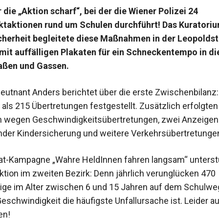
 die „Aktion scharf“, bei der die Wiener Polizei 24
taktionen rund um Schulen durchführt! Das Kuratoriu
cherheit begleitete diese Maßnahmen in der Leopolds
 mit ­auffälligen Plakaten für ein Schneckentempo in d
raßen und Gassen.
leutnant Anders berichtet über die erste Zwischenbilanz:
als 215 Übertretungen fest­gestellt. Zusätzlich erfolgte
n wegen Geschwindigkeitsübertretungen, zwei Anzeige
nder Kindersicherung und weitere Verkehrsüber­tretungen
kat-Kampagne „Wahre HeldInnen fahren langsam“ unterst
ktion im zweiten Bezirk: Denn jährlich verunglücken 470
tige im Alter zwischen 6 und 15 Jahren auf dem Schulwe
schwindigkeit die häufigste Unfall­ursache ist. Leider a
en!