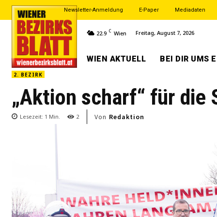
Newsletter-Anmeldung
E-Paper
Mediadaten
C
Freitag, August 7, 2026
22.9
Wien
WIEN AKTUELL
BEI DIR UMS 
2. BEZIRK
„Aktion scharf“ für die
Von
Redaktion
Lesezeit:
1
Min.
2