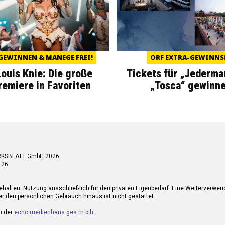
GEWINNEN & MANEGE FREI!
ORF EXTRA-GEWINNS
Louis Knie: Die große
Tickets für „Jederma
miere in Favoriten
„Tosca“ gewinne
RKSBLATT GmbH 2026
 26
ehalten. Nutzung ausschließlich für den privaten Eigenbedarf. Eine Weiterverwe
r den persönlichen Gebrauch hinaus ist nicht gestattet.
n der
echo medienhaus ges.m.b.h.