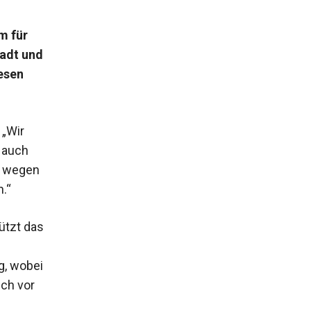
m für
tadt und
iesen
 „Wir
n auch
n wegen
.“
ützt das
g, wobei
uch vor