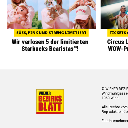
SÜSS, PINK UND STRENG LIMITIERT
TICKETS 
Wir verlosen 5 der limitierten
Circus 
Starbucks Bearistas™!
WOW-Pre
© WIENER BEZI
Windmühlgasse
1060 Wien.
Alle Rechte vorb
Reproduktion übe
Ein Unternehme