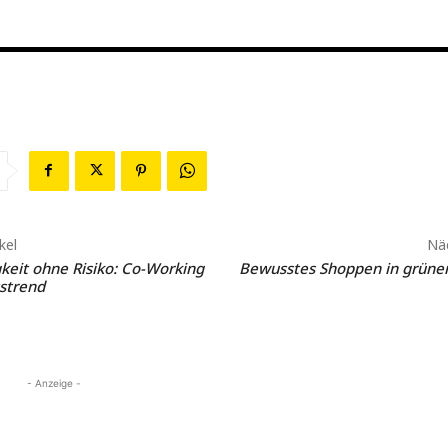
kel
Näc
keit ohne Risiko: Co-Working
Bewusstes Shoppen in grün
tstrend
- Anzeige -