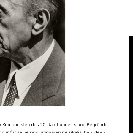
n Komponisten des 20. Jahrhunderts und Begründer
 nur für seine revolutionären musikalischen Ideen