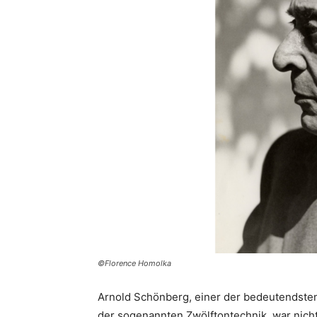
©Florence Homolka
Arnold Schönberg, einer der bedeutendste
der sogenannten Zwölftontechnik, war nicht