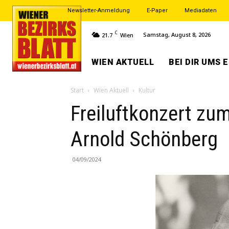
Newsletter-Anmeldung
E-Paper
Mediadaten
C
Samstag, August 8, 2026
21.7
Wien
WIEN AKTUELL
BEI DIR UMS 
Start
Wien Aktuell
Kultur
Freiluftkonzert zu
Arnold Schönberg
04/09/2024