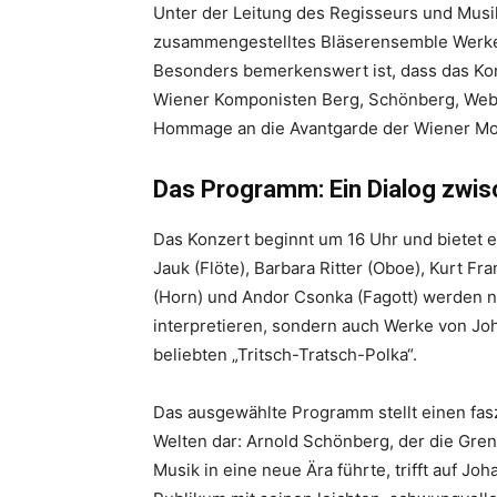
Unter der Leitung des Regisseurs und Musik
zusammengestelltes Bläserensemble Werke
Besonders bemerkenswert ist, dass das Konz
Wiener Komponisten Berg, Schönberg, Webe
Hommage an die Avantgarde der Wiener M
Das Programm: Ein Dialog zwis
Das Konzert beginnt um 16 Uhr und bietet
Jauk (Flöte), Barbara Ritter (Oboe), Kurt F
(Horn) und Andor Csonka (Fagott) werden n
interpretieren, sondern auch Werke von Joh
beliebten „Tritsch-Tratsch-Polka“.
Das ausgewählte Programm stellt einen fas
Welten dar: Arnold Schönberg, der die Grenz
Musik in eine neue Ära führte, trifft auf Jo