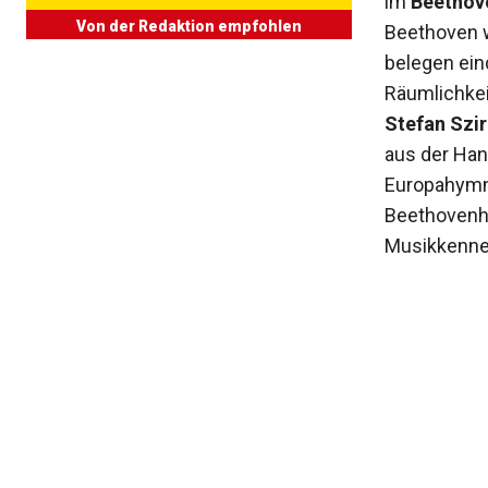
im
Beethov
Von der Redaktion empfohlen
Beethoven w
belegen ein
Räumlichke
Stefan Szi
aus der Han
Europahymne
Beethovenh
Musikkenne