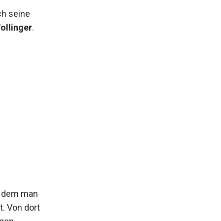
ch seine
ollinger
.
f dem man
. Von dort