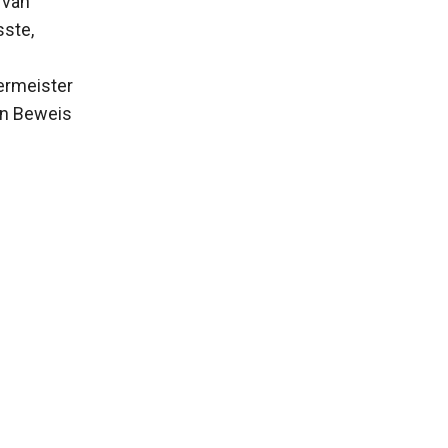
 van
ste,
ermeister
en Beweis