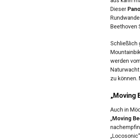
aus kann ma
Dieser
Pan
Rundwander
Beethoven S
Schließlich
Mountainbik
werden vom 
Naturwacht 
zu können. 
„Moving 
Auch in Möd
„
Moving Be
nachempfind
„Locosonic“