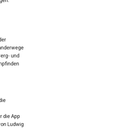
gen.
der
Wanderwege
erg- und
empfinden
die
r die App
von Ludwig