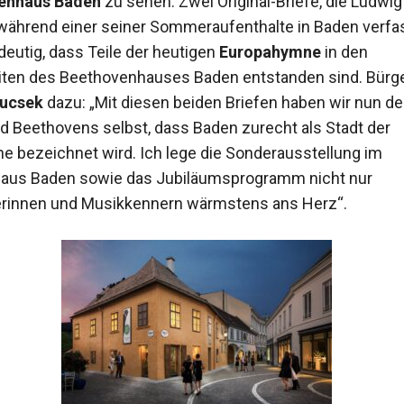
enhaus Baden
zu sehen. Zwei Original-Briefe, die Ludwig
ährend einer seiner Sommeraufenthalte in Baden verfas
deutig, dass Teile der heutigen
Europahymne
in den
iten des Beethovenhauses Baden entstanden sind. Bürg
rucsek
dazu: „Mit diesen beiden Briefen haben wir nun d
d Beethovens selbst, dass Baden zurecht als Stadt der
 bezeichnet wird. Ich lege die Sonderausstellung im
aus Baden sowie das Jubiläumsprogramm nicht nur
rinnen und Musikkennern wärmstens ans Herz“.