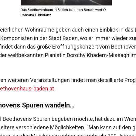
Das Beethovenhaus in Baden ist einen Beuch wert ©
Romana Fürnkranz
eierlichen Wohnräume geben auch einen Einblick in das
Komponisten in der Stadt Baden, wo er immer wieder zur
findet dann das große Eröffnungskonzert vom Beethoven 
on der weltbekannten Pianistin Dorothy Khadem-Missagh i
elen weiteren Veranstaltungen findet man detaillierte Pr
ethovenhaus-baden.at
hovens Spuren wandeln…
f Beethovens Spuren begeben möchte, hat dazu im Wie
eitere verschiedene Möglichkeiten. “Man kann auf den g
rn, die das Musikgenie schon vor mehr als 200 Jahren