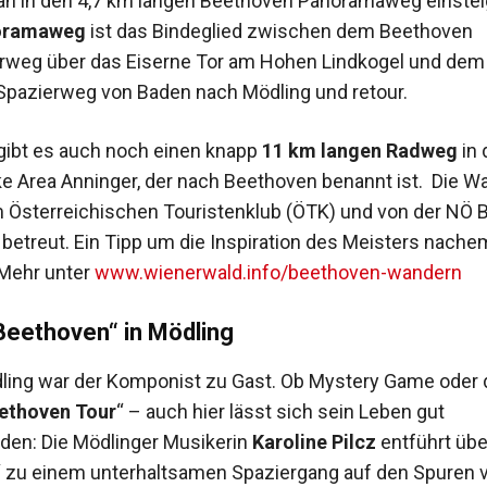
n in den 4,7 km langen Beethoven Panoramaweg einstei
oramaweg
ist das Bindeglied zwischen dem Beethoven
weg über das Eiserne Tor am Hohen Lindkogel und dem
pazierweg von Baden nach Mödling und retour.
 gibt es auch noch einen knapp
11 km langen Radweg
in 
e Area Anninger, der nach Beethoven benannt ist. Die 
Österreichischen Touristenklub (ÖTK) und von der NÖ B
betreut. Ein Tipp um die Inspiration des Meisters nach
Mehr unter
www.wienerwald.info/beethoven-wandern
Beethoven“ in Mödling
ling war der Komponist zu Gast. Ob Mystery Game oder 
ethoven Tour
“ – auch hier lässt sich sein Leben gut
en: Die Mödlinger Musikerin
Karoline Pilcz
entführt übe
 zu einem unterhaltsamen Spaziergang auf den Spuren 