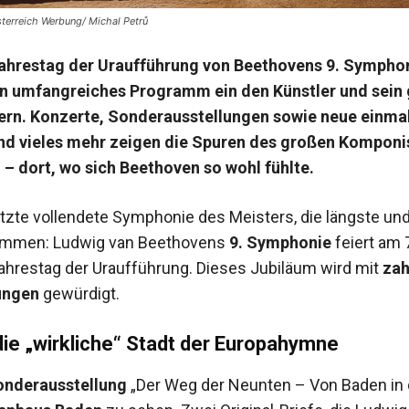
terreich Werbung/ Michal Petrů
ahrestag der Uraufführung von Beethovens 9. Symphon
in umfangreiches Programm ein den Künstler und sein
ern. Konzerte, Sonderausstellungen sowie neue einma
nd vieles mehr zeigen die Spuren des großen Komponi
– dort, wo sich Beethoven so wohl fühlte.
letzte vollendete Symphonie des Meisters, die längste und
timmen: Ludwig van Beethovens
9. Symphonie
feiert am 
Jahrestag der Uraufführung. Dieses Jubiläum wird mit
zah
ungen
gewürdigt.
ie „wirkliche“ Stadt der Europahymne
onderausstellung
„Der Weg der Neunten – Von Baden in 