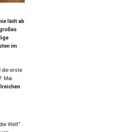
ie lädt ab
 großes
lige
sten im
 die erste
7. Mai
lreichen
die Welt“