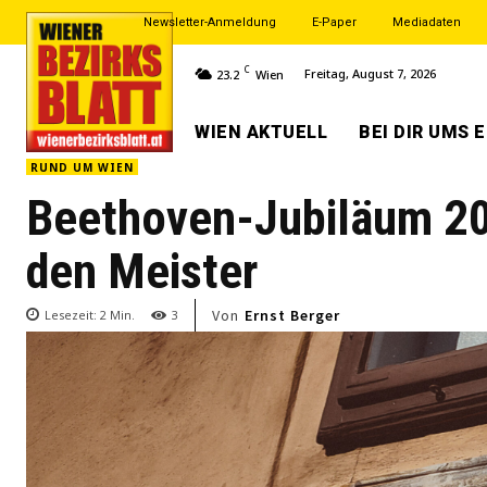
Newsletter-Anmeldung
E-Paper
Mediadaten
C
Freitag, August 7, 2026
23.2
Wien
WIEN AKTUELL
BEI DIR UMS 
RUND UM WIEN
Beethoven-Jubiläum 202
den Meister
Von
Ernst Berger
Lesezeit:
2
Min.
3