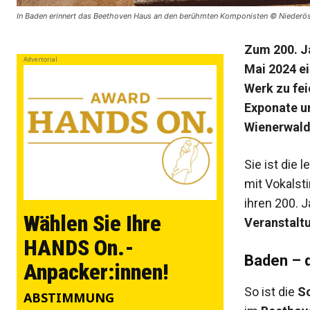
In Baden erinnert das Beethoven Haus an den berühmten Komponisten © Niederös
Zum 200. J
Advertorial
Mai 2024 e
Werk zu fei
Exponate u
Wienerwald 
Sie ist die 
mit Vokals
ihren 200. 
Wählen Sie Ihre
Veranstalt
HANDS On.-
Baden – d
Anpacker:innen!
So ist die
S
ABSTIMMUNG