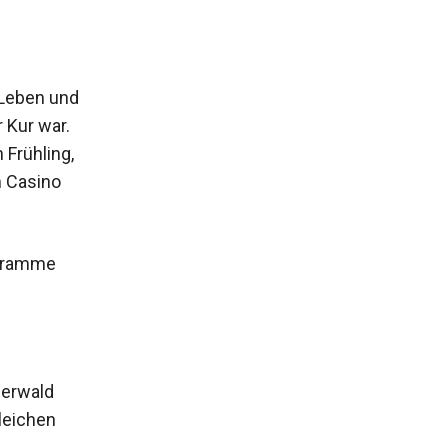
 Leben und
 Kur war.
Frühling,
m Casino
ogramme
nerwald
leichen