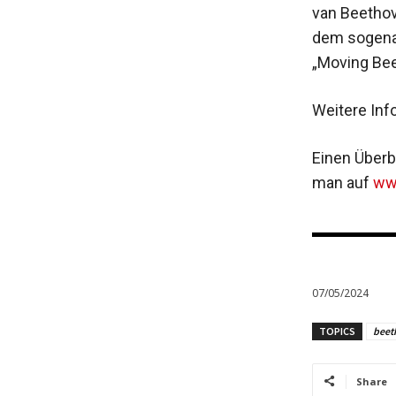
van Beethov
dem sogenan
„Moving Bee
Weitere Inf
Einen Überb
man auf
www
07/05/2024
TOPICS
beet
Share