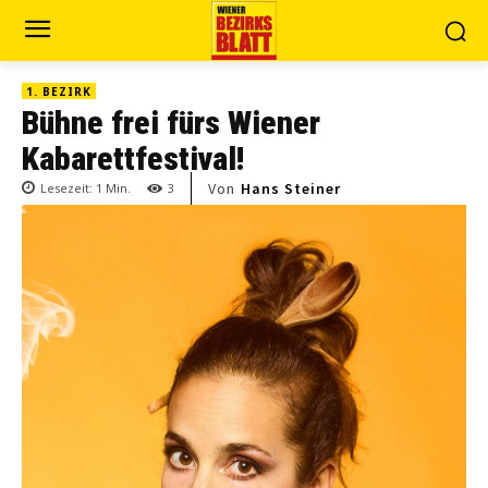
1. BEZIRK
Bühne frei fürs Wiener
Kabarettfestival!
Von
Hans Steiner
Lesezeit:
1
Min.
3