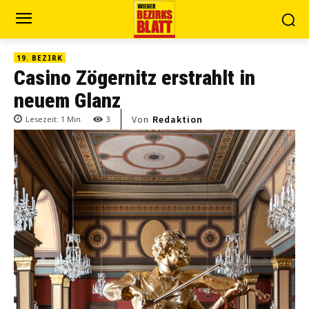
19. BEZIRK
Casino Zögernitz erstrahlt in
neuem Glanz
Von
Redaktion
Lesezeit:
1
Min.
3