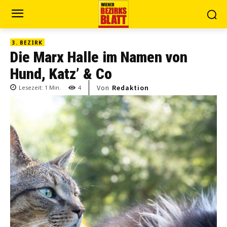
3. BEZIRK
Die Marx Halle im Namen von
Hund, Katz’ & Co
Von
Redaktion
Lesezeit:
1
Min.
4