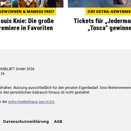
GEWINNEN & MANEGE FREI!
ORF EXTRA-GEWINNS
Louis Knie: Die große
Tickets für „Jederma
miere in Favoriten
„Tosca“ gewinne
RKSBLATT GmbH 2026
 26
ehalten. Nutzung ausschließlich für den privaten Eigenbedarf. Eine Weiterverwe
r den persönlichen Gebrauch hinaus ist nicht gestattet.
n der
echo medienhaus ges.m.b.h.
Datenschutzerklärung
AGB