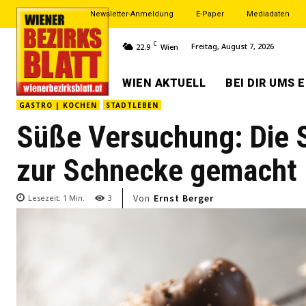
Newsletter-Anmeldung
E-Paper
Mediadaten
C
Freitag, August 7, 2026
22.9
Wien
WIEN AKTUELL
BEI DIR UMS 
GASTRO | KOCHEN
STADTLEBEN
Süße Versuchung: Die 
zur Schnecke gemacht
Von
Ernst Berger
Lesezeit:
1
Min.
3