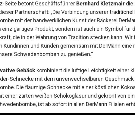
z-Seite betont Geschäftsführer
Bernhard Kletzmair
die
ieser Partnerschaft: „Die Verbindung unserer traditionel
mbe mit der handwerklichen Kunst der Bäckerei DerMa
n einzigartiges Produkt, sondern ist auch ein Symbol für d
raft, die in der Wahrung von Tradition stecken kann. Wir
en Kundinnen und Kunden gemeinsam mit DerMann eine n
 unsere Schwedenbomben zu genießen.“
vative Gebäck
kombiniert die luftige Leichtigkeit einer 
nder-Schnecke mit dem unverwechselbaren Geschmack 
be. Die flaumige Schnecke mit einer köstlichen Kokos
t einer zarten weißen Schokoglasur und gekrönt von eine
wedenbombe, ist ab sofort in allen DerMann Filialen erhäl