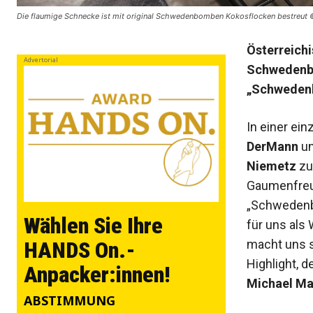
Die flaumige Schnecke ist mit original Schwedenbomben Kokosflocken bestreut
Österreich
Advertorial
Schwedenbo
„Schweden
In einer ei
DerMann
un
Niemetz
zu
Gaumenfreu
„Schwedenbo
Wählen Sie Ihre
für uns als
macht uns s
HANDS On.-
Highlight, 
Anpacker:innen!
Michael M
ABSTIMMUNG