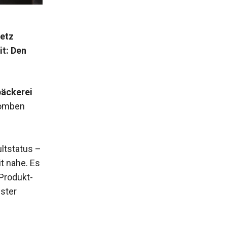
metz
t: Den
bäckerei
bomben
ltstatus –
t nahe. Es
Produkt-
ster