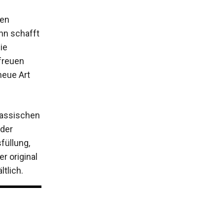
len
nn schafft
ie
 freuen
eue Art
klassischen
der
füllung,
r original
tlich.