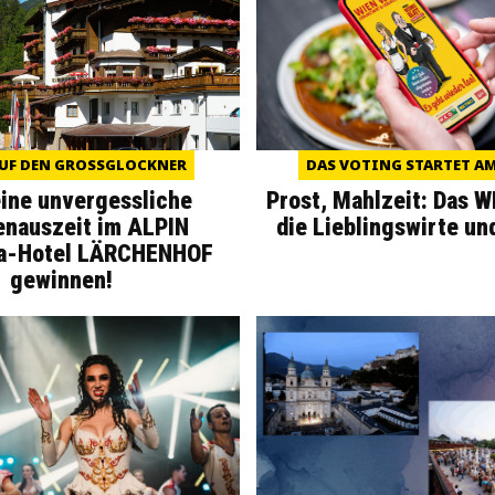
UF DEN GROSSGLOCKNER
DAS VOTING STARTET AM 
eine unvergessliche
Prost, Mahlzeit: Das 
enauszeit im ALPIN
die Lieblingswirte un
a-Hotel LÄRCHENHOF
gewinnen!