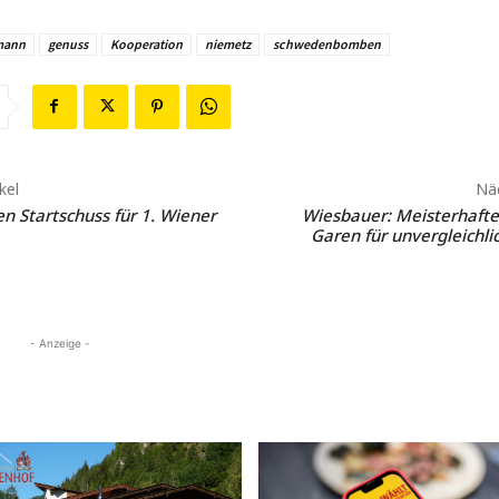
mann
genuss
Kooperation
niemetz
schwedenbomben
kel
Näc
n Startschuss für 1. Wiener
Wiesbauer: Meisterhafte
Garen für unvergleichl
- Anzeige -