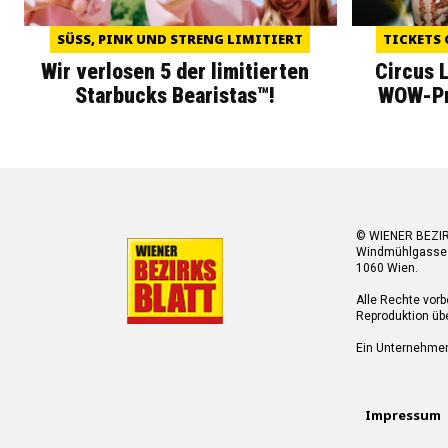
SÜSS, PINK UND STRENG LIMITIERT
TICKETS 
Wir verlosen 5 der limitierten
Circus 
Starbucks Bearistas™!
WOW-Pre
© WIENER BEZI
Windmühlgasse
1060 Wien.
Alle Rechte vorb
Reproduktion übe
Ein Unternehme
Impressum