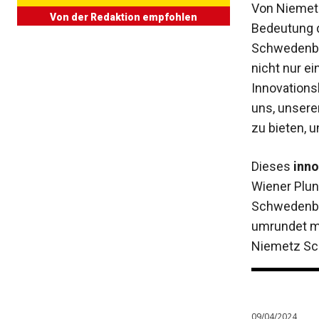
Von Niemet
Von der Redaktion empfohlen
Bedeutung d
Schwedenbo
nicht nur ei
Innovationsk
uns, unser
zu bieten,
Dieses
inno
Wiener Plu
Schwedenbom
umrundet mi
Niemetz Sch
09/04/2024