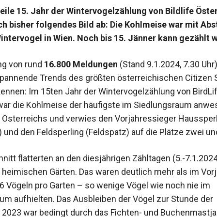
eile 15. Jahr der Wintervogelzählung von Bildlife Öste
ch bisher folgendes Bild ab: Die Kohlmeise war mit Abs
intervogel in Wien. Noch bis 15. Jänner kann gezählt 
ng von rund
16.800 Meldungen
(Stand 9.1.2024, 7.30 Uhr
spannende Trends des größten österreichischen Citizen 
kennen: Im 15ten Jahr der Wintervogelzählung von BirdLi
 war die Kohlmeise der häufigste im Siedlungsraum anw
 Österreichs und verwies den Vorjahressieger Haussper
und den Feldsperling (Feldspatz) auf die Plätze zwei und
itt flatterten an den diesjährigen Zähltagen (5.-7.1.202
e heimischen Gärten. Das waren deutlich mehr als im Vorja
6 Vögeln pro Garten – so wenige Vögel wie noch nie im
um aufhielten. Das Ausbleiben der Vögel zur Stunde der
l 2023 war bedingt durch das Fichten- und Buchenmastja