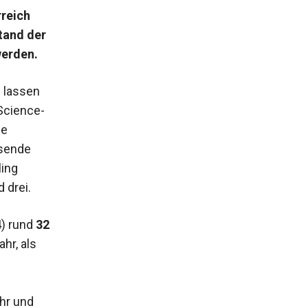
rreich
tand der
werden.
) lassen
Science-
fe
esende
ling
 drei.
4) rund
32
hr, als
hr und