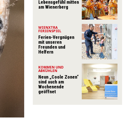
Lebensgefühl mitten
am Wienerberg
WIENXTRA
FERIENSPIEL
Ferien-Vergnügen
mit unseren
Freunden und
Helfern
KOMMEN UND
ABKÜHLEN
Neun „Coole Zonen“
sind auch am
Wochenende
geöffnet