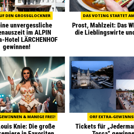
UF DEN GROSSGLOCKNER
DAS VOTING STARTET AM 
eine unvergessliche
Prost, Mahlzeit: Das 
enauszeit im ALPIN
die Lieblingswirte un
a-Hotel LÄRCHENHOF
gewinnen!
GEWINNEN & MANEGE FREI!
ORF EXTRA-GEWINNS
Louis Knie: Die große
Tickets für „Jederma
miere in Favoriten
„Tosca“ gewinne