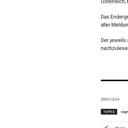
Österreich
Das Enderge
aller Meld
Der jeweils
nachzulese
09/01/2024
TOPICS
voge
Share