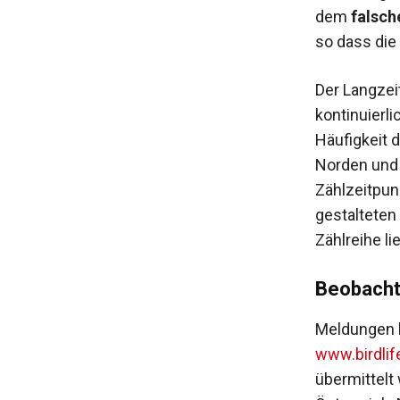
dem
falsch
so dass die
Der Langzeit
kontinuierl
Häufigkeit
Norden und
Zählzeitpun
gestalteten
Zählreihe l
Beobacht
Meldungen k
www.birdlife
übermittel