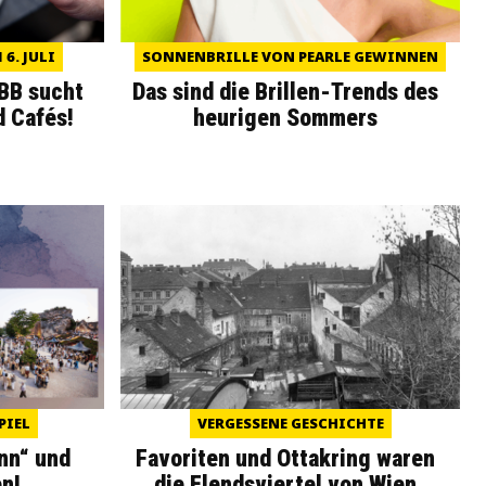
6. JULI
SONNENBRILLE VON PEARLE GEWINNEN
WBB sucht
Das sind die Brillen-Trends des
d Cafés!
heurigen Sommers
PIEL
VERGESSENE GESCHICHTE
nn“ und
Favoriten und Ottakring waren
n!
die Elendsviertel von Wien