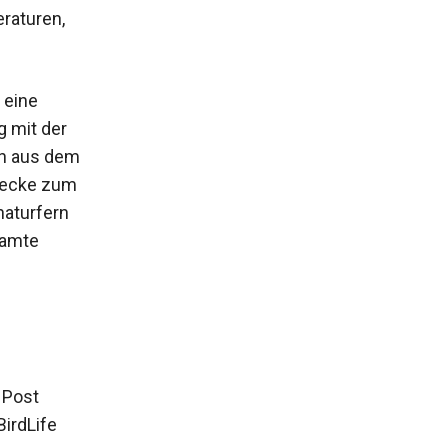
raturen,
 eine
g mit der
ln aus dem
decke zum
naturfern
samte
 Post
BirdLife