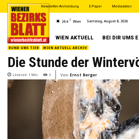
Newsletter-Anmeldung
E-Paper
Mediadaten
C
Samstag, August 8, 2026
24.6
Wien
WIEN AKTUELL
BEI DIR UMS 
RUND UMS TIER
WIEN AKTUELL ARCHIV
Die Stunde der Winterv
Von
Ernst Berger
Lesezeit:
1
Min.
3