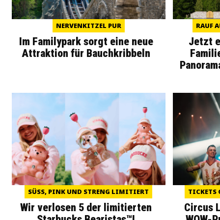
NERVENKITZEL PUR
RAUF A
Im Familypark sorgt eine neue
Jetzt 
Attraktion für Bauchkribbeln
Famili
Panoram
SÜSS, PINK UND STRENG LIMITIERT
TICKETS 
Wir verlosen 5 der limitierten
Circus 
Starbucks Bearistas™!
WOW-Pre