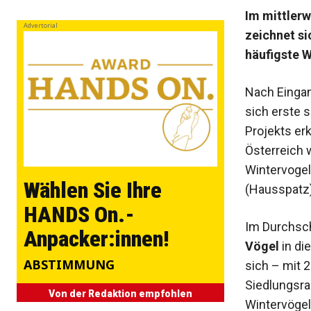
Im mittlerw
Advertorial
zeichnet si
häufigste W
Nach Einga
sich erste 
Projekts er
Österreich
Wintervogel
Wählen Sie Ihre
(Hausspatz) 
HANDS On.-
Im Durchschn
Anpacker:innen!
Vögel
in di
ABSTIMMUNG
sich – mit 2
Siedlungsra
Von der Redaktion empfohlen
Wintervöge