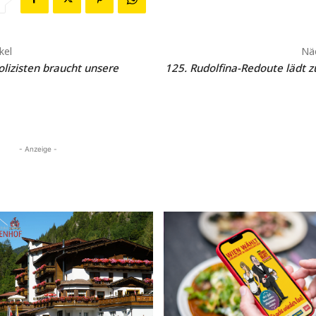
kel
Näc
lizisten braucht unsere
125. Rudolfina-Redoute lädt 
- Anzeige -