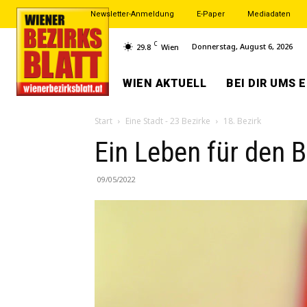
Newsletter-Anmeldung
E-Paper
Mediadaten
C
Donnerstag, August 6, 2026
29.8
Wien
WIEN AKTUELL
BEI DIR UMS 
Start
Eine Stadt - 23 Bezirke
18. Bezirk
Ein Leben für den B
09/05/2022