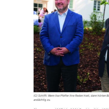
(C) Schiffl: Wenn Ilse Pfeffer ihre Reden hielt, dann hört
andächtig zu.