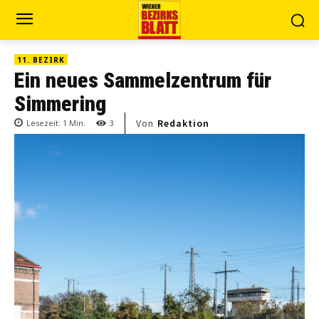
11. BEZIRK
Ein neues Sammelzentrum für
Simmering
Von
Redaktion
Lesezeit:
1
Min.
3