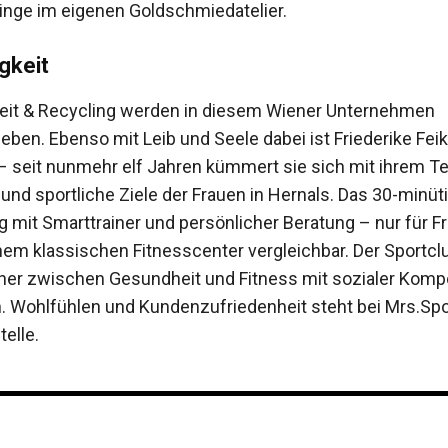
ringe im eige­nen Goldschmiedatelier.
gkeit
eit & Recycling werden in diesem Wiener Unternehmen
ben. Ebenso mit Leib und Seele dabei ist Friederike Feik
– seit nunmehr elf Jahren kümmert sie sich mit ihrem 
und sportliche Ziele der Frauen in Hernals. Das 30-minüt
ng mit Smarttrainer und persönlicher Beratung – nur für F
nem klassischen Fitness­center vergleichbar. Der Sportcl
eher ­zwischen Gesundheit und Fitness mit sozialer Kom
. Wohlfühlen und Kundenzufriedenheit steht bei Mrs.Spor
telle.