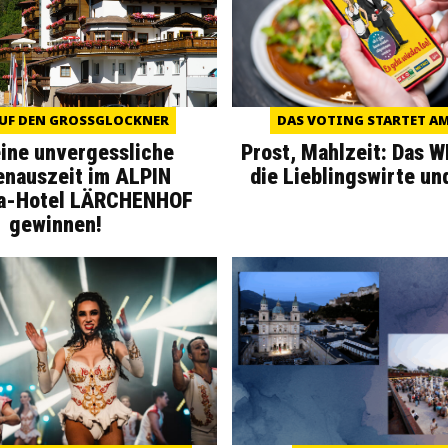
UF DEN GROSSGLOCKNER
DAS VOTING STARTET AM 
eine unvergessliche
Prost, Mahlzeit: Das 
enauszeit im ALPIN
die Lieblingswirte un
a-Hotel LÄRCHENHOF
gewinnen!