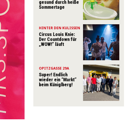
gesund durch heiße
Sommertage
HINTER DEN KULISSEN
Circus Louis Knie:
Der Countdown für
„WOW!“ läuft
OPITZGASSE 29A
Super! Endlich
wieder ein “Markt”
beim Küniglberg!