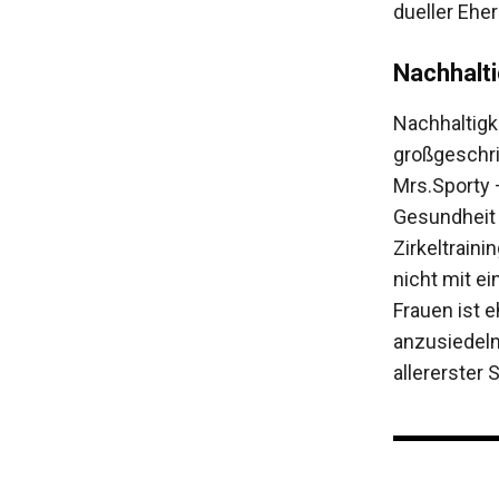
dueller Ehe
Nachhalti
Nachhaltigk
großgeschrie
Mrs.Sporty 
Gesund­heit 
Zirkeltraini
nicht mit ei
Frauen ist 
anzusiedeln
allererster S