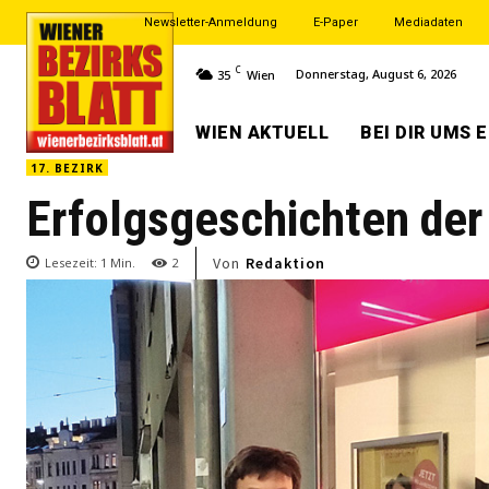
Newsletter-Anmeldung
E-Paper
Mediadaten
C
Donnerstag, August 6, 2026
35
Wien
WIEN AKTUELL
BEI DIR UMS 
17. BEZIRK
Erfolgsgeschichten der
Von
Redaktion
Lesezeit:
1
Min.
2