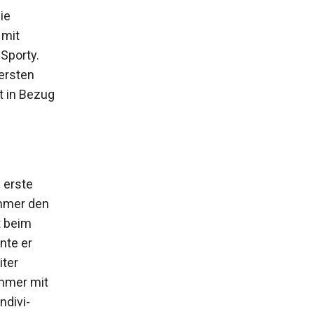
ie
 mit
Sporty.
ersten
t in Bezug
 erste
ammer den
t beim
nte er
iter
mmer mit
ndivi­