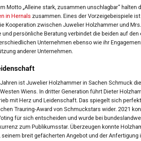
em Motto „Alleine stark, zusammen unschlagbar“ halten d
n in Hernals
zusammen. Eines der Vorzeigebeispiele ist
die Kooperation zwischen Juwelier Holzhammer und Mrs.
und persönliche Beratung verbindet die beiden auf den 
terschiedlichen Unternehmen ebenso wie ihr Engagemen
ützung ­anderer Unternehmen.
eidenschaft
0 Jahren ist Juwelier Holzhammer in Sachen Schmuck die
Westen Wiens. In dritter Gene­ration führt Dieter Holzh
rieb mit Herz und Leidenschaft. Das spiegelt sich perfek
schen Trauring-Award von Schmuckstars wider. 2021 kon
 Voting für sich entscheiden und wurde bei bundeslandwe
kurrenz zum Publikumsstar. Überzeugen konnte Holz­ha
­seinem breit gefächerten Ange­bot und der Anfertigung i