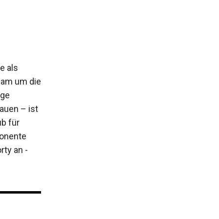
e als
Team um die
ige
rauen – ist
ub für
ponente
ty an ­