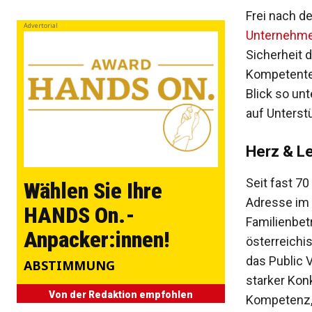
Frei nach d
Advertorial
Unternehme
Sicherheit 
Kompetente 
Blick so un
auf Unterst
Herz & L
Seit fast 7
Wählen Sie Ihre
Adresse im 
HANDS On.-
Familienbet
Anpacker:innen!
österreichi
das ­Public
ABSTIMMUNG
starker Kon
Von der Redaktion empfohlen
Kompetenz, 