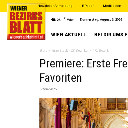
Newsletter-Anmeldung
E-Paper
Mediadaten
C
Donnerstag, August 6, 2026
28.1
Wien
WIEN AKTUELL
BEI DIR UMS 
Start
Eine Stadt - 23 Bezirke
10. Bezirk
Premiere: Erste Fre
Favoriten
22/04/2025