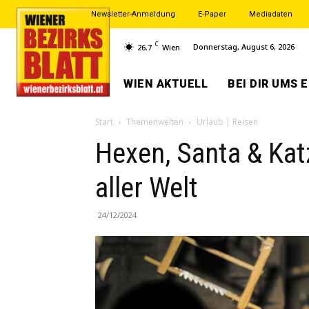
Newsletter-Anmeldung
E-Paper
Mediadaten
C
Donnerstag, August 6, 2026
26.7
Wien
WIEN AKTUELL
BEI DIR UMS 
Start
Themenwelten
Urlaub | Reisen
Hexen, Santa & Kat
aller Welt
24/12/2024