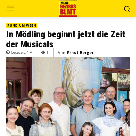
RUND UM WIEN
In Mödling beginnt jetzt die Zeit
der Musicals
Von
Ernst Berger
Lesezeit:
1
Min.
3