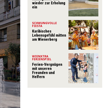
wieder zur Erholung
ein
SCHWUNGVOLLE
FIESTA
Karibisches
Lebensgefühl mitten
am Wienerberg
WIENXTRA
FERIENSPIEL
Ferien-Vergnügen
mit unseren
Freunden und
Helfern