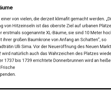
bäume
t einer von ­vielen, die derzeit klimafit ­gemacht werden. „D
 von Hitze­inseln ist das oberste Ziel auf urbanen Plätze
er erstmals sogenannte XL-Bäume, sie sind 10 Meter hoc
t ihrer großen Baumkrone von Anfang an Schatten“, so
dträtin Ulli Sima. Vor der Neueröffnung des Neuen Mark
 wird natürlich auch das Wahrzeichen des Platzes wiede
. Der 1737 bis 1739 errichtete Donnerbrunnen wird an heiß
 Frische
spenden.