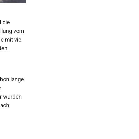
 die
ellung vom
e mit viel
den.
chon lange
h
r wurden
fach