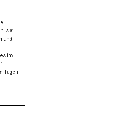
ie
n, wir
h und
tes im
r
en Tagen