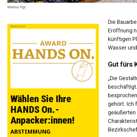
Markus FIgl
Die Bauarbe
Advertorial
Eröffnung n
künftigen P
Wasser und
Gut fürs 
„Die Gestal
beschäftigt
besprochen
Wählen Sie Ihre
gehört. Ich
HANDS On.-
geäußerten 
Anpacker:innen!
Charakterist
Bezirkschef 
ABSTIMMUNG