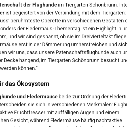
tenschaft der Flughunde
im Tiergarten Schönbrunn. Int
er
ist begeistert von der Verbindung mit dem Tiergarten:
uss’ berühmteste Operette in verschiedenen Gestalten 
esonders der Fledermaus-Thementag ist ein Highlight in 
, und wir sind gespannt, ob sie im Dreivierteltakt flieg
ermäuse erst in der Dämmerung umherstreichen und sich
uen wir uns, dass unsere Patenschaftsflughunde auch un
er Decke hängend, im Tiergarten Schönbrunn besucht un
 werden können.“
für das Ökosystem
ghunde und Fledermäuse
beide zur Ordnung der Flederti
terscheiden sie sich in verschiedenen Merkmalen: Flugh
gaktive Fruchtfresser mit auffälligen Augen und einem
hen Gesicht, während Fledermäuse häufig nachtaktive