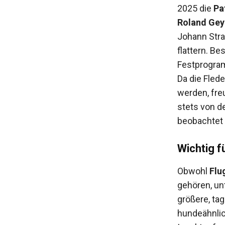
2025 die
Pa
Roland Gey
Johann Stra
flattern. B
Festprogramm
Da die Fled
werden, fre
stets von d
beobachtet
Wichtig 
Obwohl
Flu
gehören, un
größere, ta
hundeähnlic