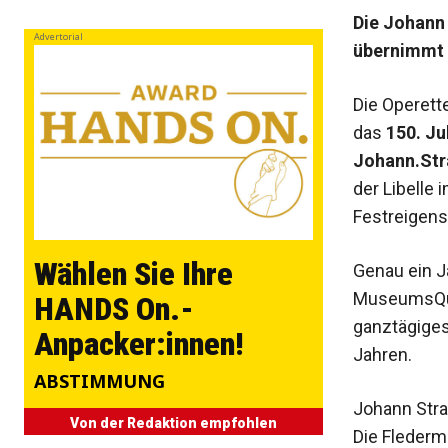
Die Johann
Advertorial
übernimmt 
Die Operett
das
150. J
Johann.Str
der Libelle
Festreigens
Wählen Sie Ihre
Genau ein J
MuseumsQuar
HANDS On.-
ganztägige
Anpacker:innen!
Jahren.
ABSTIMMUNG
Johann Str
Von der Redaktion empfohlen
Die Flederm