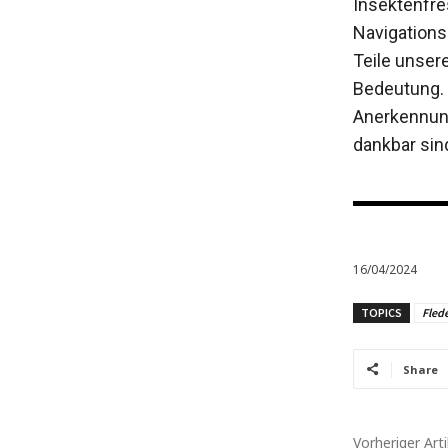
Insektenfre
Navigations
Teile unser
Bedeutung. 
Anerkennung
dankbar sind
16/04/2024
TOPICS
Fled
Share
Vorheriger Arti