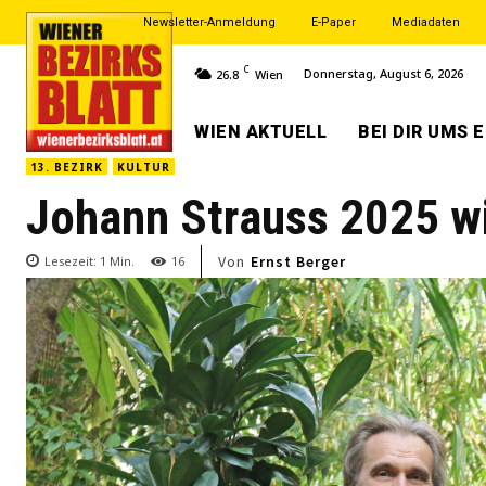
Newsletter-Anmeldung
E-Paper
Mediadaten
C
Donnerstag, August 6, 2026
26.8
Wien
WIEN AKTUELL
BEI DIR UMS 
13. BEZIRK
KULTUR
Johann Strauss 2025 wi
Von
Ernst Berger
Lesezeit:
1
Min.
16