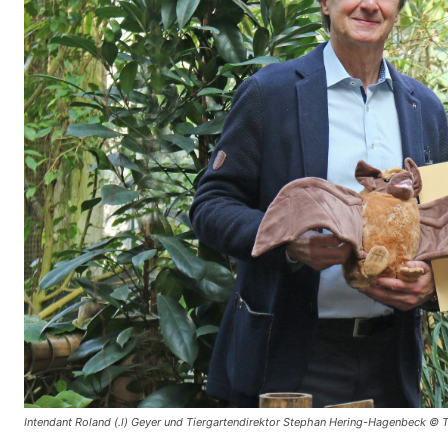
Intendant Roland (.l) Geyer und Tiergartendirektor Stephan Hering-Hagenbeck ©