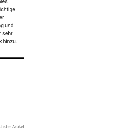
ales
ichtige
er
ng und
r sehr
k
hinzu.
hster Artikel