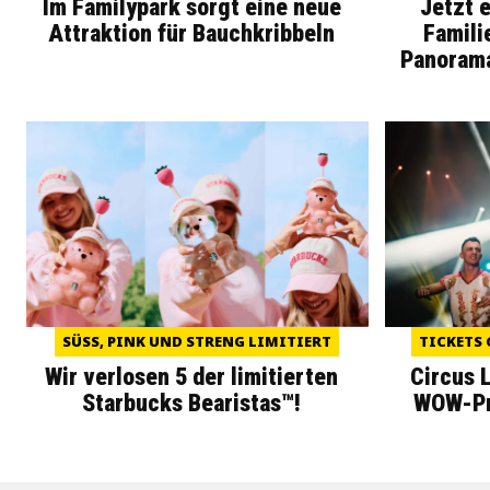
Im Familypark sorgt eine neue
Jetzt 
Attraktion für Bauchkribbeln
Famili
Panoram
SÜSS, PINK UND STRENG LIMITIERT
TICKETS 
Wir verlosen 5 der limitierten
Circus 
Starbucks Bearistas™!
WOW-Pre