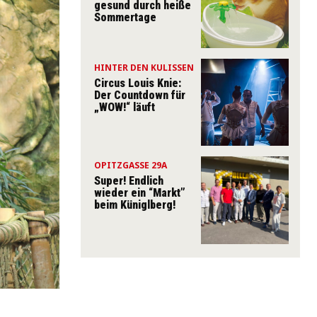
gesund durch heiße
Sommertage
HINTER DEN KULISSEN
Circus Louis Knie:
Der Countdown für
„WOW!“ läuft
OPITZGASSE 29A
Super! Endlich
wieder ein “Markt”
beim Küniglberg!