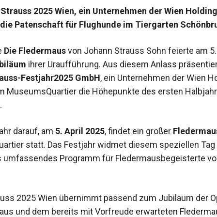
 Strauss 2025 Wien, ein Unternehmen der Wien Holding
die Patenschaft für Flughunde im Tiergarten Schönbr
e
Die Fledermaus
von Johann Strauss Sohn feierte am 5. 
ubiläum
ihrer Uraufführung. Aus diesem Anlass präsentier
auss-Festjahr2025 GmbH
, ein Unternehmen der Wien Hol
 im MuseumsQuartier die Höhepunkte des ersten Halbjah
.
ahr darauf, am
5. April 2025
, findet ein großer
Fledermau
tier statt. Das Festjahr widmet diesem speziellen Tag 
s umfassendes Programm für Fledermausbegeisterte von
auss 2025 Wien übernimmt passend zum Jubiläum der O
aus und dem bereits mit Vorfreude erwarteten Flederma