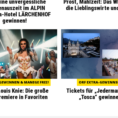
eine unvergessliche
Prost, Mahlzeit: Das 
enauszeit im ALPIN
die Lieblingswirte un
a-Hotel LÄRCHENHOF
gewinnen!
GEWINNEN & MANEGE FREI!
ORF EXTRA-GEWINNS
Louis Knie: Die große
Tickets für „Jederma
miere in Favoriten
„Tosca“ gewinne