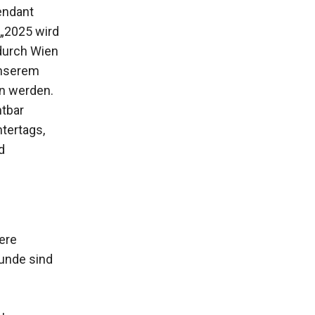
endant
 „2025 wird
durch Wien
unserem
en werden.
tbar
tertags,
d
ere
unde sind