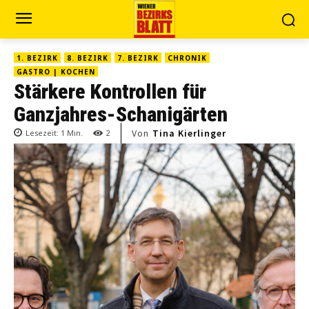
1. BEZIRK
8. BEZIRK
7. BEZIRK
CHRONIK
GASTRO | KOCHEN
Stärkere Kontrollen für
Ganzjahres-Schanigärten
Von
Tina Kierlinger
Lesezeit:
1
Min.
2